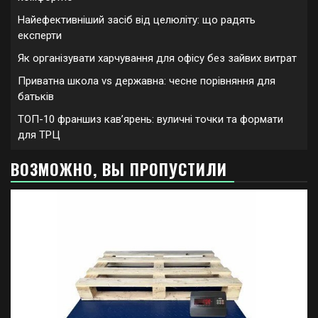
Найефективніший засіб від целюліту: що радять
експерти
Як організувати харчування для офісу без зайвих витрат
Приватна школа vs державна: чесне порівняння для
батьків
ТОП-10 франшиз кавʼярень: вуличні точки та формати
для ТРЦ
ВОЗМОЖНО, ВЫ ПРОПУСТИЛИ