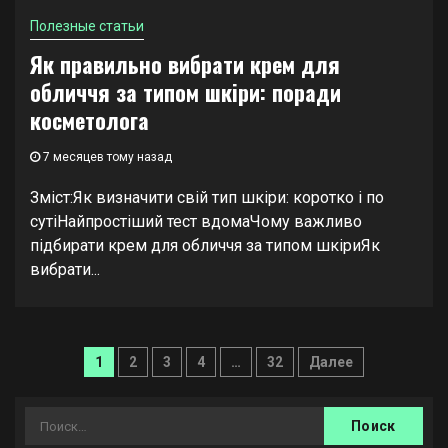
Полезные статьи
Як правильно вибрати крем для
обличчя за типом шкіри: поради
косметолога
7 месяцев тому назад
Зміст:Як визначити свій тип шкіри: коротко і по
сутіНайпростіший тест вдомаЧому важливо
підбирати крем для обличчя за типом шкіриЯк
вибрати...
Навигация
1
2
3
4
…
32
Далее
по
записям
Найти: