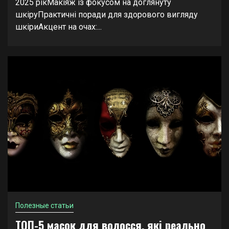
2025 рікМакіяж із фокусом на доглянуту
шкіруПрактичні поради для здорового вигляду
шкіриАкцент на очах:...
Полезные статьи
ТОП-5 масок для волосся, які реально