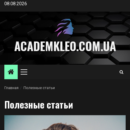
Перейти
08.08.2026
к
содержимому
ACADEMKLEO.COM.UA
Основное
меню
Главная
Полезные статьи
Полезные статьи