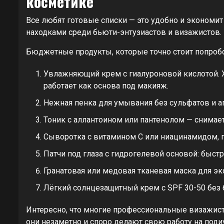
косметике
Все любят готовые списки — это удобно и экономит 
находками среди бьюти-энтузиастов и визажистов.
Бюджетные продукты, которые точно стоит попробо
Увлажняющий крем с гиалуроновой кислотой. Х
работает как основа под макияж.
Нежная пенка для умывания без сульфатов и 
Тоник с аллантоином или пантенолом — снимает 
Сыворотка с витамином C или ниацинамидом, 
Патчи под глаза с гидрогелевой основой: быст
Гранатовая или медовая тканевая маска для э
Лёгкий солнцезащитный крем с SPF 30-50 без б
Интересно, что многие профессиональные визажис
они незаметно и споро делают свою работу на поди