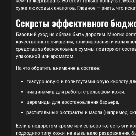
чем-то жертвовать. Но стоит только копнуть глубже
хуже люксовых аналогов. Главное — знать, что иска
Секреты эффективного бюджет
Базовый уход не обязан быть дорогим. Многие derm
качественного очищения, тонизирования и увлажне
средства за баснословные суммы повторяют соста
упаковкой или ароматом.
На что обратить внимание в составе:
гиалуроновую и полиглутаминовую кислоту дл
ниацинамид для работы с рельефом кожи,
церамиды для восстановления барьера,
растительные экстракты и масла (например, ск
Если в недорогом креме или сыворотке есть эти к
подходило типу кожи, не вызывало раздражения, бы