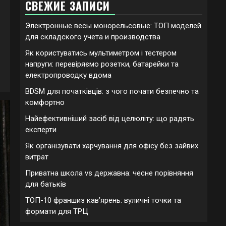
СВЕЖИЕ ЗАПИСИ
Электронные весы монорельсовые: ТОП моделей
для складского учета и производства
Як користуватись мультиметром і тестером
напруги: перевіряємо розетки, батарейки та
електропроводку вдома
BDSM для початківців: з чого почати безпечно та
комфортно
Найефективніший засіб від целюліту: що радять
експерти
Як організувати харчування для офісу без зайвих
витрат
Приватна школа vs державна: чесне порівняння
для батьків
ТОП-10 франшиз кавʼярень: вуличні точки та
формати для ТРЦ