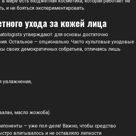
: в мире есть бюджетная косметика, которая работает не
ть, и не бояться экспериментировать.
ного ухода за кожей лица
atologists утверждают: для основы достаточно
ния. Остальное — опционально. Часто культовые уходовые
вы своих демократичных собратьев, отличаясь лишь
я увлажнения,
валан, масло жожоба).
омпоненты — уже пол-дела! Важно, чтобы средство
стро впитывалось и не оставляло липкости.