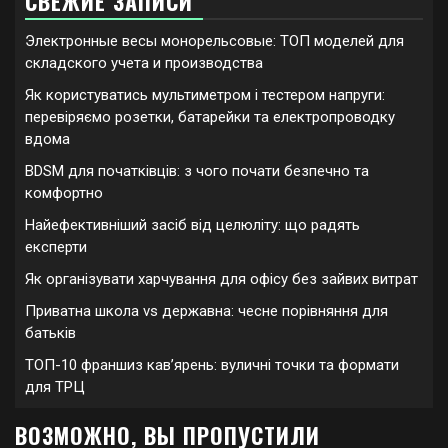
СВЕЖИЕ ЗАПИСИ
Электронные весы монорельсовые: ТОП моделей для
складского учета и производства
Як користуватись мультиметром і тестером напруги:
перевіряємо розетки, батарейки та електропроводку
вдома
BDSM для початківців: з чого почати безпечно та
комфортно
Найефективніший засіб від целюліту: що радять
експерти
Як організувати харчування для офісу без зайвих витрат
Приватна школа vs державна: чесне порівняння для
батьків
ТОП-10 франшиз кавʼярень: вуличні точки та формати
для ТРЦ
ВОЗМОЖНО, ВЫ ПРОПУСТИЛИ