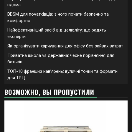
вдома
BDSM для початківців: з чого почати безпечно та
комфортно
Найефективніший засіб від целюліту: що радять
експерти
Як організувати харчування для офісу без зайвих витрат
Приватна школа vs державна: чесне порівняння для
батьків
ТОП-10 франшиз кавʼярень: вуличні точки та формати
для ТРЦ
ВОЗМОЖНО, ВЫ ПРОПУСТИЛИ