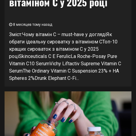
вітаміном C у 2025 році
8 месяцев тому назад
Зміст:Чому вітамін C – must-have у доглядіЯк
обрати ідеальну сироватку з вітаміном CТоп-10
кращих сироваток з вітаміном C у 2025
роціSkinceuticals C E FerulicLa Roche-Posay Pure
Vitamin C10 SerumVichy Liftactiv Supreme Vitamin C
SerumThe Ordinary Vitamin C Suspension 23% + HA
Spheres 2%Drunk Elephant C-Fi...