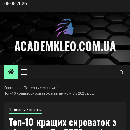
Перейти
08.08.2026
к
содержимому
ACADEMKLEO.COM.UA
Основное
меню
Главная
Полезные статьи
Топ-10 кращих сироваток з вітаміном C у 2025 році
Полезные статьи
Топ-10 кращих сироваток з