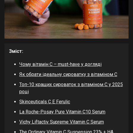
Зміст:
Чому вітамін C – must-have у догляді
Як обрати ідеальну сироватку з вітаміном C
Топ-10 кращих сироваток з вітаміном C у 2025
році
Skinceuticals C E Ferulic
La Roche-Posay Pure Vitamin C10 Serum
Vichy Liftactiv Supreme Vitamin C Serum
The Ordinary Vitamin C Suspension 23% + HA