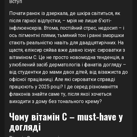
Вступ
Почати ранок із дзеркала, де шкіра світиться, як
після гарної відпустки, – мрія не лише б’юті-
інфлюенсерів. Втома, постійний стрес, недосип – і
ось пігментні плями, тьмяний тон і ранні зморшки
стають реальністю навіть для двадцятирічних. На
щастя, еліксир сяйва вже давно існує: сироватки з
вітаміном C. Це не просто новомодна тенденція, а
улюблений засіб дерматологів і фанатів догляду –
від студентки до мами двох дітей, від візажиста до
офісної працівниці. Але які сироватки справді
працюють у 2025 році? І де серед різноманіття
флаконів знайти саме ту, після якої хочеться
виходити з дому без тонального крему?
Чому вітамін C – must-have у
догляді