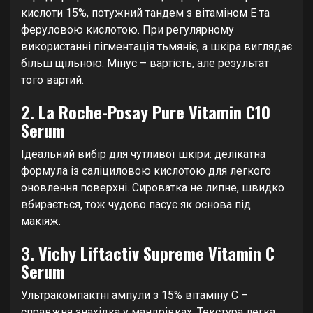
кислоти 15%, потужний тандем з вітаміном Е та
феруловою кислотою. При регулярному
використанні пігментація тьмяніє, а шкіра виглядає
більш щільною. Мінус – вартість, але результат
того вартий.
2. La Roche-Posay Pure Vitamin C10
Serum
Ідеальний вибір для чутливої шкіри: делікатна
формула із саліциловою кислотою для легкого
оновлення поверхні. Сироватка не липне, швидко
вбирається, тож чудово пасує як основа під
макіяж.
3. Vichy Liftactiv Supreme Vitamin C
Serum
Ультракомпактні ампули з 15% вітаміну C –
справжня знахідка у мандрівках. Текстура легка,