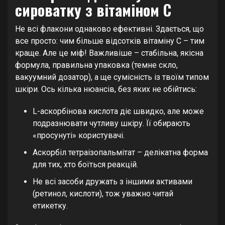
сироватку з вітаміном C
Не всі флакони однаково ефективні. Здається, що
все просто: чим більше відсотків вітаміну C – тим
краще. Але це міф! Важливіше – стабільна, якісна
формула, правильна упаковка (темне скло,
вакуумний дозатор), а ще сумісність із твоїм типом
шкіри. Ось кілька нюансів, без яких не обійтись:
L-аскорбінова кислота діє швидко, але може
подразнювати чутливу шкіру. Її обирають
«просунуті» користувачі.
Аскорбіл тетраізопальмітат – делікатна форма
для тих, хто боїться реакцій.
Не всі засоби дружать з іншими активами
(ретинол, кислоти), тож уважно читай
етикетку.