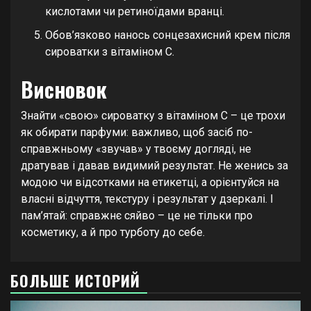
кислотами чи ретиноїдами вранці.
Обов’язково нанось сонцезахисний крем після
сироватки з вітаміном C.
Висновок
Знайти «свою» сироватку з вітаміном C – це трохи
як обирати парфуми: важливо, щоб засіб по-
справжньому «звучав» у твоєму догляді, не
дратував і давав видимий результат. Не женись за
модою чи відсотками на етикетці, а орієнтуйся на
власні відчуття, текстуру і результат у дзеркалі. І
пам’ятай: справжнє сяйво – це не тільки про
косметику, а й про турботу до себе.
БОЛЬШЕ ИСТОРИЙ