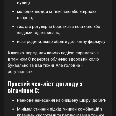
вулиці;
молодих людей із тьмяною або жирною
шкірою;
тих, хто регулярно бореться з постакне або
слідами від висипань;
всієї родини, якщо обрати делікатну формулу.
Класика: перед важливою подією сироватка з
вітаміном C повертає обличчю здоровий колір
буквально за два тижні. Але головне –
регулярність.
Простий чек-ліст догляду з
вітаміном C:
Ранкове нанесення на очищену шкіру, до SPF.
Мінімалістичний підхід: уникай комбінацій з
прямими кислотами та ретиноїдами у той же