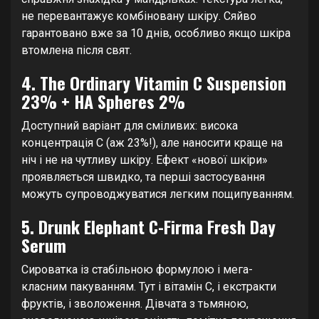
не перевантажує комбіновану шкіру. Сяйво
гарантовано вже за 10 днів, особливо якщо шкіра
втомлена після свят.
4. The Ordinary Vitamin C Suspension
23% + HA Spheres 2%
Доступний варіант для сміливих: висока
концентрація C (аж 23%!), але наносити краще на
ніч і не на чутливу шкіру. Ефект «нової шкіри»
проявляється швидко, та перші застосування
можуть супроводжуватися легким пощипуванням.
5. Drunk Elephant C-Firma Fresh Day
Serum
Сироватка із стабільною формулою і мега-
класним пакуванням. Тут і вітамін C, і екстракти
фруктів, і зволоження. Дівчата з тьмяною,