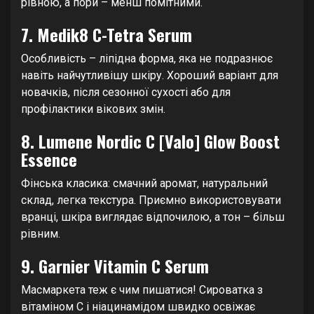
рівною, а пори – менш помітними.
7. Medik8 C-Tetra Serum
Особливість – ліпідна форма, яка не подразнює
навіть найчутливішу шкіру. Хороший варіант для
новачків, після сезонної сухості або для
профілактики вікових змін.
8. Lumene Nordic C [Valo] Glow Boost
Essence
Фінська класика: смачний аромат, натуральний
склад, легка текстура. Приємно використовувати
вранці, шкіра виглядає відпочилою, а тон – більш
рівним.
9. Garnier Vitamin C Serum
Масмаркета теж є чим пишатися! Сироватка з
вітаміном C і ніацинамідом швидко освіжає