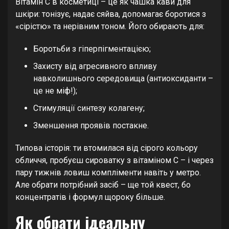
Вітамін C в косметиці – це як чашка кави для
шкіри: тонізує, надає сяйва, допомагає боротися з
«сірістю» та нерівним тоном. Його обирають для:
Боротьби з гіперпігментацією;
Захисту від агресивного впливу
навколишнього середовища (антиоксиданти –
це не міф!);
Стимуляції синтезу колагену;
Зменшення проявів постакне.
Типова історія: ти втомилася від сірого кольору
обличчя, пробуєш сироватку з вітаміном С – і через
пару тижнів ловиш компліменти навіть у метро.
Але обрати потрібний засіб – ще той квест, бо
концентратів і формул щороку більше.
Як обрати ідеальну