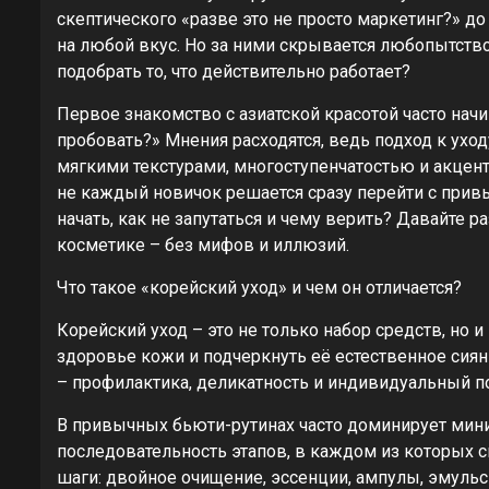
скептического «разве это не просто маркетинг?» д
на любой вкус. Но за ними скрывается любопытство:
подобрать то, что действительно работает?
Первое знакомство с азиатской красотой часто начи
пробовать?» Мнения расходятся, ведь подход к ух
мягкими текстурами, многоступенчатостью и акцент
не каждый новичок решается сразу перейти с прив
начать, как не запутаться и чему верить? Давайте
косметике – без мифов и иллюзий.
Что такое «корейский уход» и чем он отличается?
Корейский уход – это не только набор средств, но 
здоровье кожи и подчеркнуть её естественное сиян
– профилактика, деликатность и индивидуальный п
В привычных бьюти-рутинах часто доминирует мини
последовательность этапов, в каждом из которых 
шаги: двойное очищение, эссенции, ампулы, эмульс