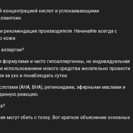
ой концентрацией кислот и успокаивающими
ллантоин.
 и рекомендации производителя. Начинайте всегда с
ю кожи.
 аллергии?
 формулами и часто гипоаллергенны, но индивидуальная
м использованием нового средства желательно провести
ли за ухо и понаблюдать сутки.
ислотами (AHA, BHA), ретиноидами, эфирными маслами и
иданную реакцию.
ка?
я могут сбить с толку. Вот краткое объяснение основных