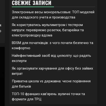
СВЕЖИЕ ЗАПИСИ
Электронные весы монорельсовые: ТОП моделей
для складского учета и производства
Як користуватись мультиметром і тестером
м
напруги: перевіряємо розетки, батарейки та
о
електропроводку вдома
BDSM для початківців: з чого почати безпечно та
комфортно
Найефективніший засіб від целюліту: що радять
експерти
Як організувати харчування для офісу без зайвих
витрат
Приватна школа vs державна: чесне порівняння
для батьків
ТОП-10 франшиз кавʼярень: вуличні точки та
формати для ТРЦ