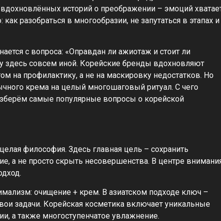
о вдохновлённых историй о преображении – эмоций хватае
 как разобраться в многообразии, не запутаться в этапах и
нается с вопроса: «Оправдан ли ажиотаж и стоит ли
оду здесь совсем иной. Корейские бренды вдохновляют
ом на профилактику, а не на маскировку недостатков. Но
ычного крема на целый многошаговый ритуал. С чего
 разберём самые популярные вопросы о корейской
и целая философия. Здесь главная цель – сохранить
ие, а не просто скрыть несовершенства. В центре внимани
одход.
мализм: очищение + крем. В азиатском подходе ключ –
свои задачи. Корейская косметика включает уникальные
ии, а также многоступенчатое увлажнение.