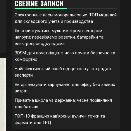
СВЕЖИЕ ЗАПИСИ
Электронные весы монорельсовые: ТОП моделей
для складского учета и производства
Як користуватись мультиметром і тестером
напруги: перевіряємо розетки, батарейки та
електропроводку вдома
BDSM для початківців: з чого почати безпечно та
комфортно
Найефективніший засіб від целюліту: що радять
експерти
Як організувати харчування для офісу без зайвих
витрат
Приватна школа vs державна: чесне порівняння
для батьків
ТОП-10 франшиз кавʼярень: вуличні точки та
формати для ТРЦ