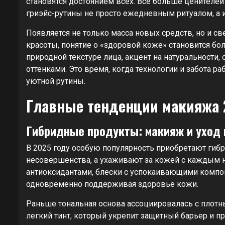
становятся достоянием всех. Все больше ценителе
гриэйс-рутины не просто ежедневным ритуалом, а
Появляется не только масса новых средств, но и с
красоты, понятие о «здоровой коже» становится бо
природной текстуре лица, акцент на натуральности
оттенками. Это время, когда технологии и забота ра
уютной рутины.
Главные тенденции макияжа 
Гибридные продукты: макияж и уход
В 2025 году особую популярность приобретают гиб
несовершенства, а ухаживают за кожей с каждым н
антиоксидантами, блески с успокаивающими компон
одновременно поддерживая здоровье кожи.
Раньше тональная основа ассоциировалась с плот
легкий тинт, который укрепит защитный барьер и п