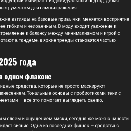
й индустрии выбирают индивидуальный подход, делая
 инструментом для самовыражения.
вежие взгляды на базовые привычки: меняется восприятие
лее гибким и человечным. В моду входит уважение к
, стремление к балансу между минимализмом и игрой с
ботают в тандеме, а яркие тренды становятся частью
2025 года
 в одном флаконе
ридные средства, которые не просто маскируют
анесением. Тональные основы с пробиотиками, тени с
ентами — все это помогает выглядеть свежо,
ным слоем и ощущением маски, сегодня же можно нанести
ридаст сияние. Одна из последних фишек — средства с