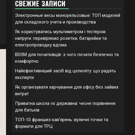
СВЕЖИЕ ЗАПИСИ
Электронные весы монорельсовые: ТОП моделей
для складского учета и производства
Як користуватись мультиметром і тестером
напруги: перевіряємо розетки, батарейки та
електропроводку вдома
BDSM для початківців: з чого почати безпечно та
комфортно
Найефективніший засіб від целюліту: що радять
експерти
Як організувати харчування для офісу без зайвих
витрат
Приватна школа vs державна: чесне порівняння
для батьків
ТОП-10 франшиз кавʼярень: вуличні точки та
формати для ТРЦ