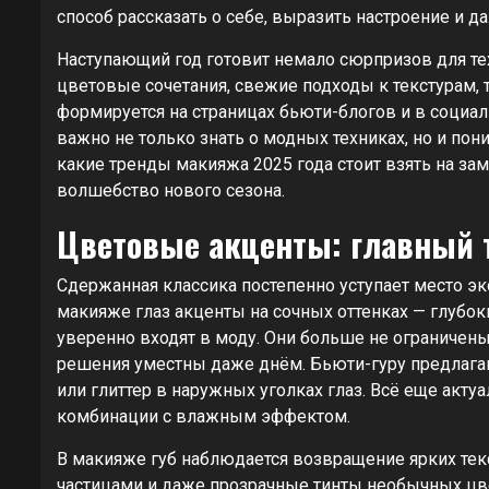
способ рассказать о себе, выразить настроение и
Наступающий год готовит немало сюрпризов для те
цветовые сочетания, свежие подходы к текстурам, 
формируется на страницах бьюти-блогов и в социал
важно не только знать о модных техниках, но и пон
какие тренды макияжа 2025 года стоит взять на заме
волшебство нового сезона.
Цветовые акценты: главный 
Сдержанная классика постепенно уступает место экс
макияже глаз акценты на сочных оттенках — глубо
уверенно входят в моду. Они больше не ограниче
решения уместны даже днём. Бьюти-гуру предлага
или глиттер в наружных уголках глаз. Всё еще акт
комбинации с влажным эффектом.
В макияже губ наблюдается возвращение ярких те
частицами и даже прозрачные тинты необычных цве