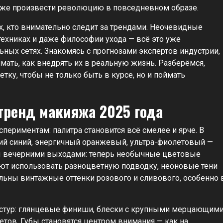
 даже произвести революцию в повседневном образе.
х, кто внимательно следит за трендами. Неочевидные
техниках и даже философии ухода — всё это уже
ьных сетях. Знакомясь с прогнозами экспертов индустрии,
имать, как внедрять их в реальную жизнь. Разберёмся,
тку, чтобы не только быть в курсе, но и поймать
тренд макияжа 2025 года
периментам: палитра становится всё смелее и ярче. В
кий синий, энергичный оранжевый, ультра-фиолетовый —
ны вечерними выходами: теперь необычные цветовые
ют использовать разноцветную подводку, неоновые тени
уальны винтажные оттенки розового и сливового, особенно 
кстур: глянцевые финиши, блески с крупными мерцающим
тов. Губы становятся центром внимания — как на