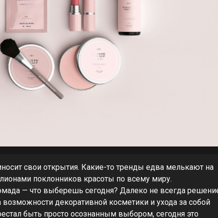
иносит свои открытия. Какие-то тренды едва мелькают на
лионами поклонников красоты по всему миру.
я помада — что выберешь сегодня? Далеко не всегда решени
 а возможности декоративной косметики и ухода за собой
естал быть просто осознанным выбором, сегодня это