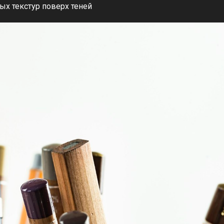
ых текстур поверх теней