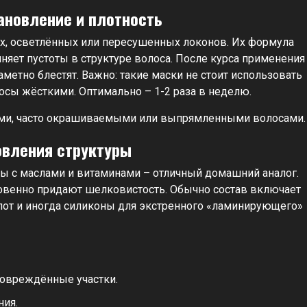
тановление и плотность
х, осветлённых или пересушенных локонов. Их формула
яет пустоты в структуре волоса. После курса применения
метно блестят. Важно: такие маски не стоит использовать
осы жёсткими. Оптимально – 1-2 раза в неделю.
ми, часто окрашиваемыми или выпрямленными волосами.
овления структуры
ы с маслами и витаминами – отличный домашний аналог.
овенно придают шелковистость. Обычно состав включает
лот и иногда силиконы для экстренного «ламинирующего»
повреждённые участки.
ния.