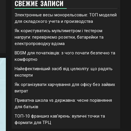
СВЕЖИЕ ЗАПИСИ
Электронные весы монорельсовые: ТОП моделей
для складского учета и производства
Як користуватись мультиметром і тестером
напруги: перевіряємо розетки, батарейки та
електропроводку вдома
BDSM для початківців: з чого почати безпечно та
комфортно
Найефективніший засіб від целюліту: що радять
експерти
Як організувати харчування для офісу без зайвих
витрат
Приватна школа vs державна: чесне порівняння
для батьків
ТОП-10 франшиз кавʼярень: вуличні точки та
формати для ТРЦ