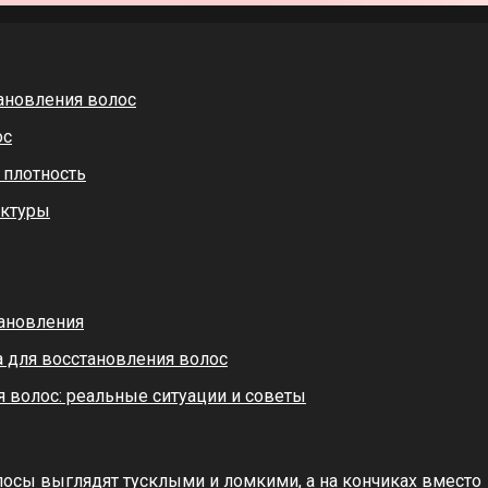
ановления волос
ос
 плотность
уктуры
ановления
а для восстановления волос
я волос: реальные ситуации и советы
лосы выглядят тусклыми и ломкими, а на кончиках вместо