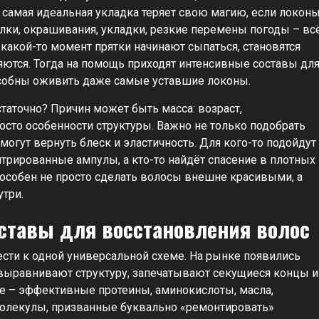
самая идеальная укладка теряет свою магию, если локон
ки, окрашивания, укладки, резкие перемены погоды – вс
какой-то момент прятки начинают сыпаться, становятся
ются. Тогда на помощь приходят интенcивные составы дл
особны оживить даже самые уставшие локоны.
статочно? Причин может быть масса: возраст,
сто особенности структуры. Важно не только подобрать
могут вернуть блеск и эластичность. Для кого-то подойдут
рированные ампулы, а кто-то найдёт спасение в плотных
пособен не просто сделать волосы внешне красивыми, а
утри.
ставы для восстановления волос
ти к одной универсальной схеме. На рынке появились
 выравнивают структуру, запечатывают секущиеся концы и
е – эффективные протеины, аминокислоты, масла,
молекулы, призванные буквально «ремонтировать»