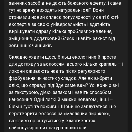
звичних засобів не дають бажаного ефекту, і саме
тут на арену виходять натуральні олії. Вони
отримали новий сплеск популярності у світі б’юті-
експертів за свою універсальність і здатність
вирішувати одразу кілька проблем: живлення,
зміцнення, додатковий блиск і навіть захист від
зовнішніх чинників.
Складно уявити щось більш екологічне й просте
для догляду за волоссям: всього кілька крапель – і
локони оживають навіть після регулярного
фарбування чи частих укладок. Але як вибрати
олію, що справді підійде саме вам? Усі вони різні
за текстурою, дією, запахом і навіть способом
нанесення. Одні легкі й майже невагомі, інші –
більш густі та поживні. Щоби не заплутатися і не
перетворити волосся на «масляний пиріжок»,
важливо орієнтуватися у властивостях
найпопулярніших натуральних олій.