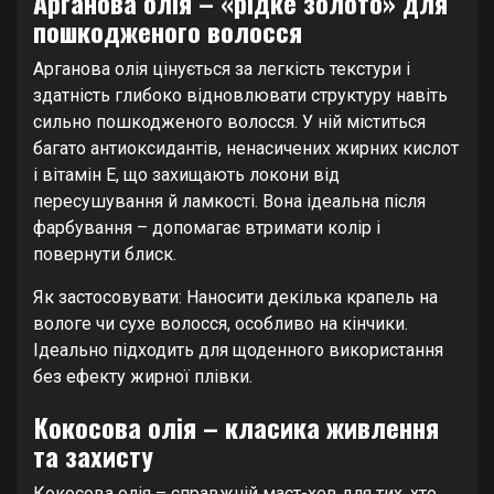
Арганова олія – «рідке золото» для
пошкодженого волосся
Арганова олія цінується за легкість текстури і
здатність глибоко відновлювати структуру навіть
сильно пошкодженого волосся. У ній міститься
багато антиоксидантів, ненасичених жирних кислот
і вітамін E, що захищають локони від
пересушування й ламкості. Вона ідеальна після
фарбування – допомагає втримати колір і
повернути блиск.
Як застосовувати: Наносити декілька крапель на
вологе чи сухе волосся, особливо на кінчики.
Ідеально підходить для щоденного використання
без ефекту жирної плівки.
Кокосова олія – класика живлення
та захисту
Кокосова олія – справжній маст-хев для тих, хто