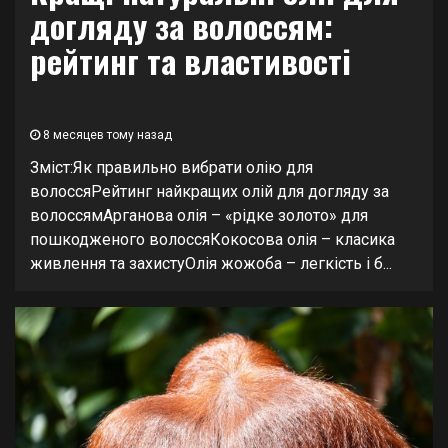
догляду за волоссям:
рейтинг та властивості
8 месяцев тому назад
Зміст:Як правильно вибрати олію для
волоссяРейтинг найкращих олій для догляду за
волоссямАрганова олія – «рідке золото» для
пошкодженого волоссяКокосова олія – класика
живлення та захистуОлія жожоба – легкість і б...