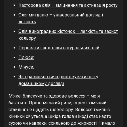
Касторова олія – зміцнення та активація росту
Олія мигдалю – універсальний догляд і
легкість
Олія виноградних кісточок – легкість та захист
кольору
Переваги і недоліки натуральних олій
Плюси:
Мінуси:
Як правильно використовувати олії у
домашньому догляді
М’яке, блискуче та здорове волосся – мрія
багатьох. Проте міський ритм, стрес і хімічний
стайлінг не щадять шевелюру. Волосся тьмяніє,
кінчики січуться, а шкіра голови іноді стає надто
сухою чи навпаки, схильною до жирності. Чимало