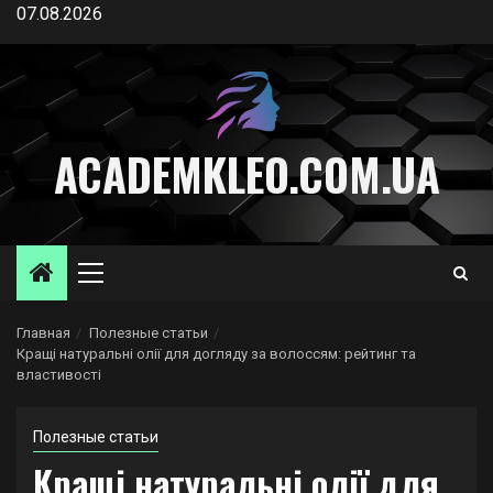
Перейти
07.08.2026
к
содержимому
ACADEMKLEO.COM.UA
Основное
меню
Главная
Полезные статьи
Кращі натуральні олії для догляду за волоссям: рейтинг та
властивості
Полезные статьи
Кращі натуральні олії для