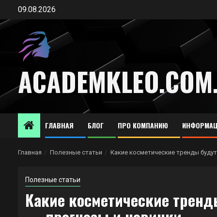
Перейти
09.08.2026
к
содержимому
ACADEMKLEO.COM
ГЛАВНАЯ
БЛОГ
ПРО КОМПАНИЮ
ИНФОРМАЦ
Главная
Полезные статьи
Какие косметические тренды будут
Полезные статьи
Какие косметические тренд
— прогнозы и новинки