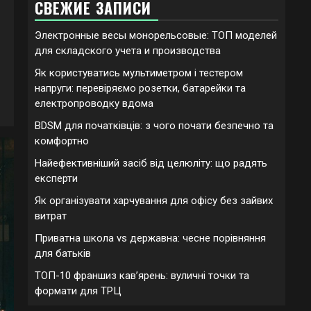
СВЕЖИЕ ЗАПИСИ
Электронные весы монорельсовые: ТОП моделей
для складского учета и производства
Як користуватись мультиметром і тестером
напруги: перевіряємо розетки, батарейки та
електропроводку вдома
BDSM для початківців: з чого почати безпечно та
комфортно
Найефективніший засіб від целюліту: що радять
експерти
Як організувати харчування для офісу без зайвих
витрат
Приватна школа vs державна: чесне порівняння
для батьків
ТОП-10 франшиз кавʼярень: вуличні точки та
формати для ТРЦ