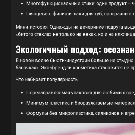
Многофункциональные стики: один продукт – че
Глянцевые финиши: лаки для губ, прозрачные т
Мини-история: Однажды на вечеринке подруга выда
«битого стекла» не только на веках, но и на ключиц
Экологичный подход: осознанн
В новой волне бьюти-индустрии больше не стыдно 
баночках». Эко-френдли косметика становится не пр
Что набирает популярность:
Перезаправляемая упаковка для любимых сред
Минимум пластика и биоразлагаемые материал
Формулы без микропластика, силиконов и агр