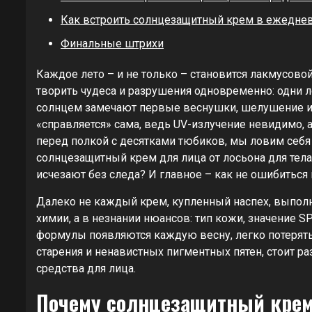
Как встроить солнцезащитный крем в ежедне
Финальные штрихи
Каждое лето – и не только – становится лакмусово
творить чудеса и разрушения одновременно: одни л
солнцем замечают первые веснушки, шелушение или,
«справляется» сама, ведь UV-излучение невидимо, 
перед полкой с десятками тюбиков, мы ловим себя
солнцезащитный крем для лица от лосьона для тел
исчезают без следа? И главное – как не ошибиться
Далеко не каждый крем, купленный наспех, выполн
химии, а в незнании нюансов: тип кожи, значение S
формулы появляются каждую весну, легко потерять
старения и ненавистных пигментных пятен, стоит р
средства для лица.
Почему солнцезащитный крем 