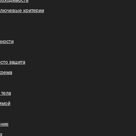
еобходимость
ключевые критерии
нности
сто защита
крема
 тела
зимой
ение
х