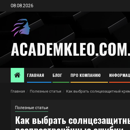
Перейти
08.08.2026
к
содержимому
ACADEMKLEO.COM
ГЛАВНАЯ
БЛОГ
ПРО КОМПАНИЮ
ИНФОРМАЦ
Главная
Полезные статьи
Как выбрать солнцезащитный крем
Полезные статьи
Как выбрать солнцезащитны
распространённые ошибки