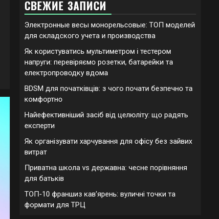
СВЕЖИЕ ЗАПИСИ
Электронные весы монорельсовые: ТОП моделей
для складского учета и производства
Як користуватись мультиметром і тестером
напруги: перевіряємо розетки, батарейки та
електропроводку вдома
BDSM для початківців: з чого почати безпечно та
комфортно
Найефективніший засіб від целюліту: що радять
експерти
Як організувати харчування для офісу без зайвих
витрат
Приватна школа vs державна: чесне порівняння
для батьків
ТОП-10 франшиз кавʼярень: вуличні точки та
формати для ТРЦ