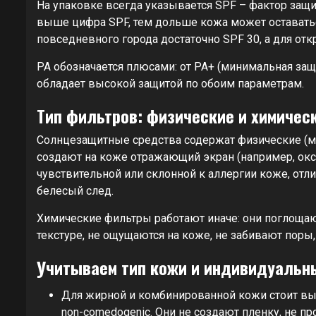
На упаковке всегда указывается SPF – фактор защит
выше цифра SPF, тем дольше кожа может оставатьс
повседневного города достаточно SPF 30, а для отк
PA обозначается плюсами: от PA+ (минимальная защ
обладает высокой защитой по обоим параметрам.
Тип фильтров: физические и химичес
Солнцезащитные средства содержат физические (м
создают на коже отражающий экран (например, окси
чувствительной или склонной к аллергии коже, отл
белесый след.
Химические фильтры работают иначе: они поглощаю
текстуре, не ощущаются на коже, не забивают поры
Учитываем тип кожи и индивидуальн
Для жирной и комбинированной кожи стоит вы
non-comedogenic. Они не создают пленку, не п