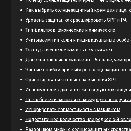
Почему солнцезащитный крем – не опция, а н
Как выбрать солнцезащитный крем для лица: 
Уровень защиты: как расшифровать SPF и PA
Тип фильтров: физические и химические
Учитываем тип кожи и индивидуальные особе
Текстура и совместимость с макияжем
Дополнительные компоненты: больше, чем про
Частые ошибки при выборе солнцезащитного 
Ориентироваться только на высокий SPF
Использовать один и тот же продукт для лица и
Пренебрегать защитой в пасмурную погоду и 
Игнорировать совместимость с макияжем
Недостаточное количество или редкое обновл
Развенчаем мифы о солнцезащитных средства