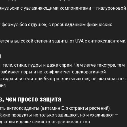
эмульсии с увлажняющими компонентами – гиалуроновой
х формул без отдушек, с преобладанием физических
ется в высокой степени защиты от UVA с антиоксидантами.
м
ли, стики, пудры и даже спреи. Чем легче текстура, тем
 забивает поры и не конфликтует с декоративной
юиды или гели: они быстро впитываются, не скатываются
ия.
, чем просто защита
ь антиоксиданты (витамин Е, экстракты растений),
кие продукты не только защищают, но и ухаживают –
д кожи и даже немного выравнивают тон.