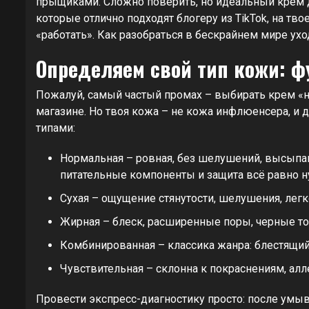
прыщиками. Сложно поверить, но идеальный крем д
которые отлично подходят блогеру из TikTok, на тв
«работать». Как разобраться в бескрайнем мире ухо
Определяем свой тип кожи: ф
Пожалуй, самый частый промах – выбирать крем «на 
магазине. Но твоя кожа – не кожа инфлюенсера, и 
типами:
Нормальная – ровная, без шелушений, высыпани
питательные компоненты и защита всё равно 
Сухая – ощущение стянутости, шелушения, легко
Жирная – блеск, расширенные поры, черные т
Комбинированная – классика жанра: блестящий 
Чувствительная – склонна к покраснениям, алл
Провести экспресс-диагностику просто: после умыв