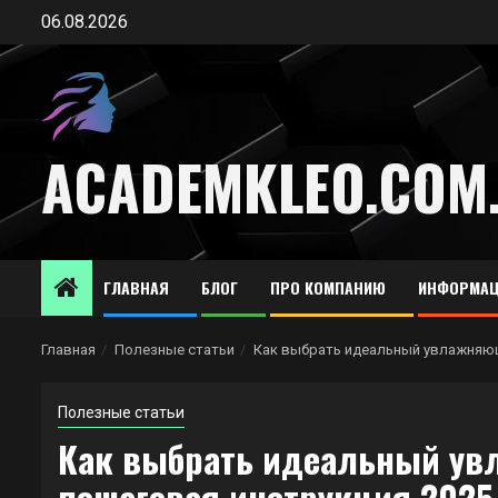
Перейти
06.08.2026
к
содержимому
ACADEMKLEO.COM
ГЛАВНАЯ
БЛОГ
ПРО КОМПАНИЮ
ИНФОРМАЦ
Главная
Полезные статьи
Как выбрать идеальный увлажняющ
Полезные статьи
Как выбрать идеальный ув
пошаговая инструкция 2025