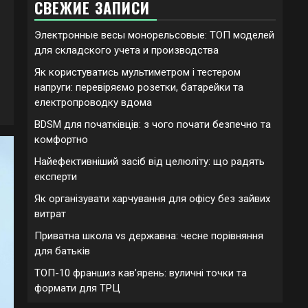
СВЕЖИЕ ЗАПИСИ
Электронные весы монорельсовые: ТОП моделей
для складского учета и производства
Як користуватись мультиметром і тестером
напруги: перевіряємо розетки, батарейки та
електропроводку вдома
BDSM для початківців: з чого почати безпечно та
комфортно
Найефективніший засіб від целюліту: що радять
експерти
Як організувати харчування для офісу без зайвих
витрат
Приватна школа vs державна: чесне порівняння
для батьків
ТОП-10 франшиз кавʼярень: вуличні точки та
формати для ТРЦ