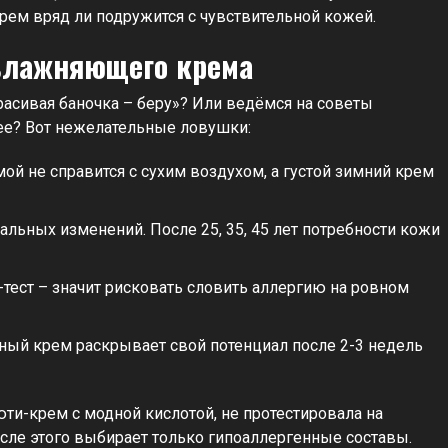
крем вряд ли подружится с чувствительной кожей.
влажняющего крема
расивая баночка – беру»? Или ведёмся на советы
тнее? Вот нежелательные ловушки:
ой не справится с сухим воздухом, а густой зимний крем
льных изменений. После 25, 35, 45 лет потребности кожи
тест – значит рисковать словить аллергию на ровном
ый крем раскрывает свой потенциал после 2-3 недель
ти-крем с модной кислотой, не протестировала на
осле этого выбирает только гипоаллергенные составы.