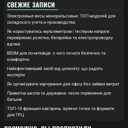
СВЕЖИЕ ЗАПИСИ
Электронные весы монорельсовые: ТОП моделей для
складского учета и производства
Як користуватись мультиметром і тестером напруги:
перевіряємо розетки, батарейки та електропроводку
вдома
BDSM для початківців: з чого почати безпечно та
комфортно
Найефективніший засіб від целюліту: що радять
експерти
Як організувати харчування для офісу без зайвих витрат
Приватна школа vs державна: чесне порівняння для
батьків
ТОП-10 франшиз кавʼярень: вуличні точки та формати
для ТРЦ