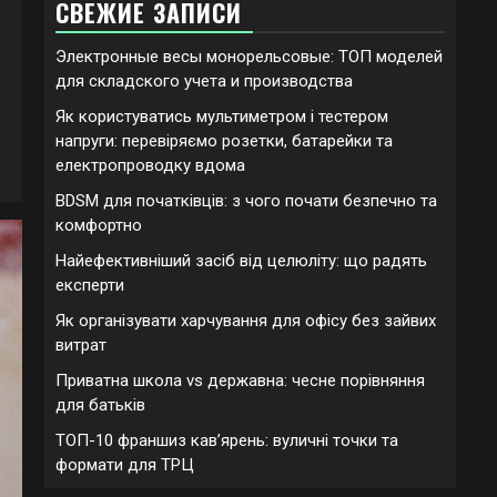
СВЕЖИЕ ЗАПИСИ
Электронные весы монорельсовые: ТОП моделей
для складского учета и производства
Як користуватись мультиметром і тестером
напруги: перевіряємо розетки, батарейки та
електропроводку вдома
BDSM для початківців: з чого почати безпечно та
комфортно
Найефективніший засіб від целюліту: що радять
експерти
Як організувати харчування для офісу без зайвих
витрат
Приватна школа vs державна: чесне порівняння
для батьків
ТОП-10 франшиз кавʼярень: вуличні точки та
формати для ТРЦ