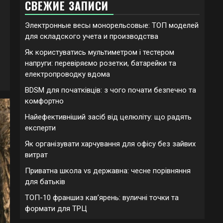
СВЕЖИЕ ЗАПИСИ
Электронные весы монорельсовые: ТОП моделей
для складского учета и производства
Як користуватись мультиметром і тестером
напруги: перевіряємо розетки, батарейки та
електропроводку вдома
BDSM для початківців: з чого почати безпечно та
комфортно
Найефективніший засіб від целюліту: що радять
експерти
Як організувати харчування для офісу без зайвих
витрат
Приватна школа vs державна: чесне порівняння
для батьків
ТОП-10 франшиз кавʼярень: вуличні точки та
формати для ТРЦ