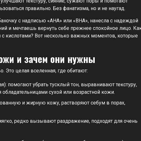
улучшают текстуру, сияние, сужают поры и помогают
зоваться правильно. Без фанатизма, но и не наугад.
баночку с надписью «AHA» или «BHA», нанесла с надеждой
ений и мечтаешь вернуть себе прежнее спокойное лицо. Ка
я с кислотами? Вот несколько важных моментов, которые
ожи и зачем они нужны
. Это целая вселенная, где обитают:
я): помогают убрать тусклый тон, выравнивают текстуру,
я обладательницами сухой или возрастной кожи.
ованную и жирную кожу, растворяют себум в порах,
 мягко, редко вызывают раздражение, подходят для очень