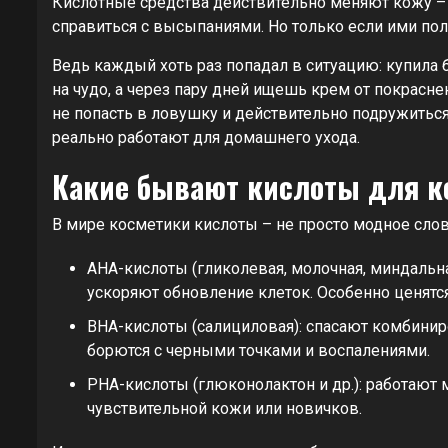
Кислотные средства действительно меняют кожу – 
справиться с высыпаниями. Но только если ими поль
Ведь каждый хоть раз попадал в ситуацию: купила 
на чудо, а через пару дней ищешь крем от покрасн
не попасть в ловушку и действительно подружитьс
реально работают для домашнего ухода.
Какие бывают кислоты для к
В мире косметики кислоты – не просто модное слово
AHA-кислоты (гликолевая, молочная, миндальна
ускоряют обновление клеток. Особенно ценятс
BHA-кислоты (салициловая): спасают комбинир
борются с черными точками и воспалениями.
PHA-кислоты (глюконолактон и др.): работают
чувствительной кожи или новичков.