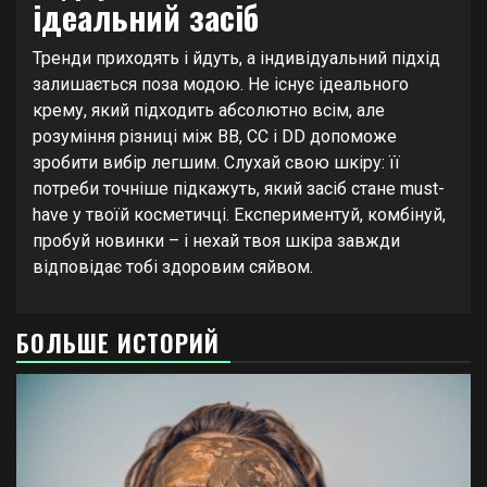
ідеальний засіб
Тренди приходять і йдуть, а індивідуальний підхід
залишається поза модою. Не існує ідеального
крему, який підходить абсолютно всім, але
розуміння різниці між BB, CC і DD допоможе
зробити вибір легшим. Слухай свою шкіру: її
потреби точніше підкажуть, який засіб стане must-
have у твоїй косметичці. Експериментуй, комбінуй,
пробуй новинки – і нехай твоя шкіра завжди
відповідає тобі здоровим сяйвом.
БОЛЬШЕ ИСТОРИЙ