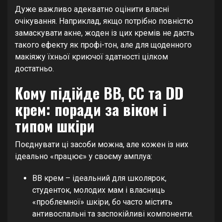
Дуже важливо адекватно оцінити власні
очікування. Наприклад, якщо потрібно повністю
замаскувати акне, жоден із цих кремів не дасть
такого ефекту як профі-тон, але для щоденного
макіяжу їхньої криючої здатності цілком
достатньо.
Кому підійде BB, CC та DD
крем: поради за віком і
типом шкіри
Поєднувати ці засоби можна, але кожен із них
ідеально «працює» у своєму амплуа:
BB крем – ідеальний для школярок,
студенток, молодих мам і власниць
«проблемної» шкіри, бо часто містить
антивоспальні та заспокійливі компоненти.