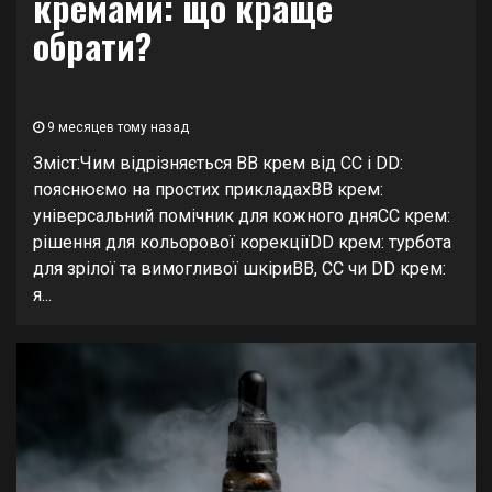
кремами: що краще
обрати?
9 месяцев тому назад
Зміст:Чим відрізняється BB крем від CC і DD:
пояснюємо на простих прикладахBB крем:
універсальний помічник для кожного дняCC крем:
рішення для кольорової корекціїDD крем: турбота
для зрілої та вимогливої шкіриBB, CC чи DD крем:
я...