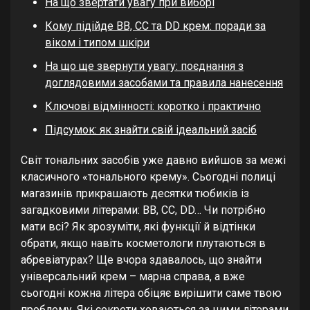
На що звертати увагу при виборі
Кому підійде BB, CC та DD крем: поради за
віком і типом шкіри
На що ще звернути увагу: поєднання з
доглядовими засобами та правила нанесення
Ключові відмінності: коротко і практично
Підсумок: як знайти свій ідеальний засіб
Світ тональних засобів уже давно вийшов за межі
класичного «тонального крему». Сьогодні полиці
магазинів прикрашають десятки тюбиків із
загадковими літерами: BB, CC, DD… Чи потрібно
мати всі? Як зрозуміти, які функції й відтінки
обрати, якщо навіть косметологи плутаються в
абревіатурах? Ще вчора здавалось, що знайти
універсальний крем – марна справа, а вже
сьогодні кожна літера обіцяє вирішити саме твою
проблему. Які секрети ховаються за цими літерами