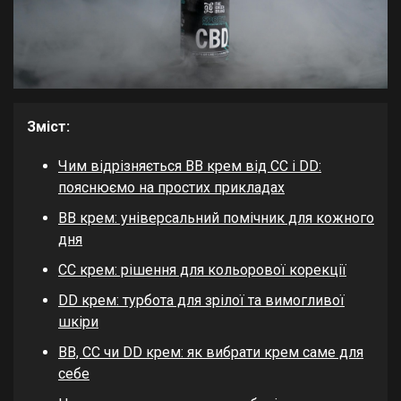
Зміст:
Чим відрізняється BB крем від CC і DD:
пояснюємо на простих прикладах
BB крем: універсальний помічник для кожного
дня
CC крем: рішення для кольорової корекції
DD крем: турбота для зрілої та вимогливої
шкіри
BB, CC чи DD крем: як вибрати крем саме для
себе