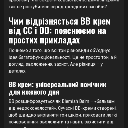
і як не розгубитись серед трендових засобів?
Чим відрізняється BB крем
від CC і DD: пояснюємо на
простих прикладах
Почнемо з того, що всі три різновиди об\’єднує
ідея багатофункціональності. Це не просто тон, а й
догляд, зволоження, захист. Але різниця – у
деталях.
BB крем: універсальний помічник
для кожного дня
BB розшифровується як Blemish Balm – «бальзам
від недосконалостей». Сучасні BB-креми створені,
щоб швидко вирівняти тон шкіри, приховати легкі
почервоніння, зволожити та навіть захистити від