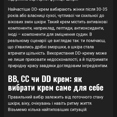
Найчастіше DD-крем вибирають жінки після 30-35
років або власниці сухої, чутливої чи схильної до
вікових змін шкіри. Такий крем містить антивікові
компоненти, наприклад, пептиди, антиоксиданти,
іноді – компоненти для зміцнення судин. В
реальному сценарії це виглядає так: ти помічаєш,
що з’явились дрібні зморшки, а шкіра стала
втрачати щільність. Використання DD-крему може
не лише приховати недосконалості, а й підтримати
природну красу завдяки доглядовим інгредієнтам.
BB, CC чи DD крем: як
вибрати крем саме для себе
Правильний вибір залежить від поточного стану
шкіри, віку, очікувань і навіть ритму життя.
Візьмемо кілька найтиповіших ситуацій: