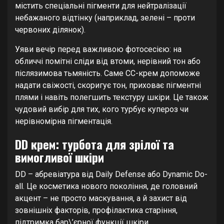
містить спеціальні пігменти для нейтралізації
небажаного відтінку (наприклад, зелені – проти
червоних ділянок).
Уяви вечір перед важливою фотосесією: на
обличчі помітні сліди від втоми, нерівний тон або
післязимова тьмяність. Саме CC-крем допоможе
надати свіжості, скоригує тон, приховає пігментні
плями і навіть полегшить текстуру шкіри. Це також
чудовий вибір для тих, кого турбує купероз чи
нерівномірна пігментація.
DD крем: турбота для зрілої та
вимогливої шкіри
DD – абревіатура від Daily Defense або Dynamic Do-
all. Це косметика нового покоління, де головний
акцент – не просто маскування, а й захист від
зовнішніх факторів, профілактика старіння,
підтримка бар\’єрної функції шкіри.