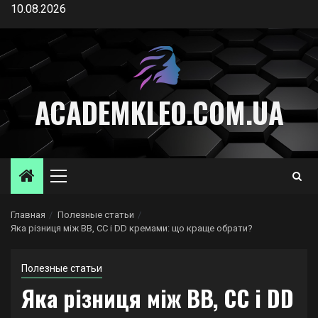
Перейти
10.08.2026
к
содержимому
ACADEMKLEO.COM.UA
Основное
меню
Главная
Полезные статьи
Яка різниця між BB, CC і DD кремами: що краще обрати?
Полезные статьи
Яка різниця між BB, CC і DD