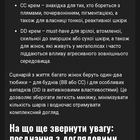
CC крем – знахідка для тих, хто бореться з
плямами, почервонінням, пігментацією, а
також для власниці тонкої, реактивної шкіри.
DD крем – must-have для зрілої, втомленої,
схильної до зморшок або сухої шкіри, а також
для жінок, які живуть у мегаполісах і часто
піддаються впливу агресивного зовнішнього
середовища.
Сценарій з життя: багато жінок беруть один-два
тюбики – для буднів (BB або CC) і для особливих
випадків (DD із антивіковими властивостями). Це
дозволяє зберігати легкість макіяжу, мінімізувати
кількість шарів і водночас отримувати
комплексний догляд.
На що ще звернути увагу:
поєднання з доглядовими