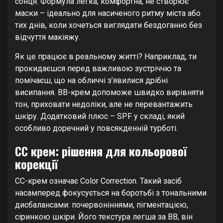
сонця. Формула легка, комфортна, не створює
маски – ідеально для насиченого ритму міста або
тих днів, коли хочеться виглядати бездоганно без
відчуття макіяжу.
Як це працює в реальному житті? Наприклад, ти
прокидаєшся перед важливою зустріччю та
помічаєш, що на обличчі з’явилися дрібні
висипання. BB-крем допоможе швидко вирівняти
тон, приховати недоліки, але не перевантажить
шкіру. Додатковий плюс – SPF у складі, який
особливо доречний у повсякденній турботі.
CC крем: рішення для кольорової
корекції
CC-крем означає Color Correction. Такий засіб
насамперед фокусується на боротьбі з тональними
дисбалансами: почервоніннями, пігментацією,
сіринкою шкіри. Його текстура легша за BB, він