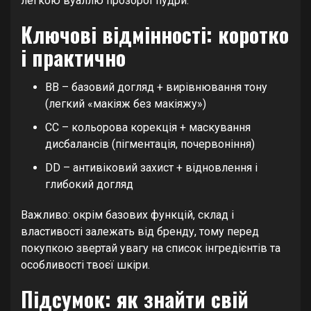
легкою вуаллю прозорої пудри.
Ключові відмінності: коротко
і практично
BB – базовий догляд + вирівнювання тону
(легкий «макіяж без макіяжу»)
CC – кольорова корекція + маскування
дисбалансів (пігментація, почервоніння)
DD – антивіковий захист + відновлення і
глибокий догляд
Важливо: окрім базових функцій, склад і
властивості залежать від бренду, тому перед
покупкою звертай увагу на список інгредієнтів та
особливості твоєї шкіри.
Підсумок: як знайти свій