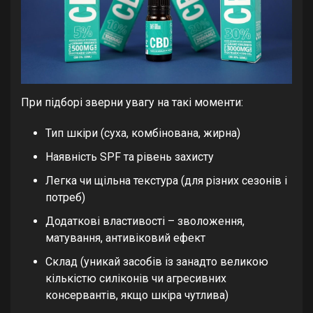
При підборі зверни увагу на такі моменти:
Тип шкіри (суха, комбінована, жирна)
Наявність SPF та рівень захисту
Легка чи щільна текстура (для різних сезонів і
потреб)
Додаткові властивості – зволоження,
матування, антивіковий ефект
Склад (уникай засобів із занадто великою
кількістю силіконів чи агресивних
консервантів, якщо шкіра чутлива)