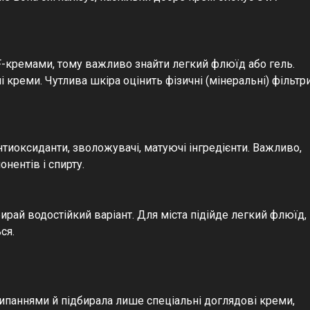
F-кремами, тому важливо знайти легкий флюїд або гель.
і креми. Чутлива шкіра оцінить фізичні (мінеральні) фільтр
нтиоксиданти, зволожувачі, матуючі інгредієнти. Важливо,
нентів і спирту.
ирай водостійкий варіант. Для міста підійде легкий флюїд,
ся.
исипаннями й підбирала лише спеціальні доглядові креми,