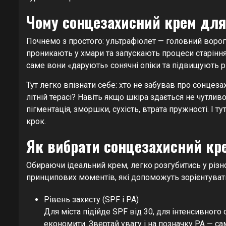
Чому сонцезахисний крем для
Почнемо з простого: ультрафіолет — головний ворог
проникають у хмари та запускають процеси старінн
саме вони «дарують» сонячні опіки та підвищують 
Тут легко впізнати себе: хто не забував про сонцеза
літній терасі? Навіть якщо шкіра здається не чутл
пігментація, зморшки, сухість, втрата пружності. І 
крок.
Як вибрати сонцезахисний кре
Обираючи ідеальний крем, легко розгубитись у різно
принципових моментів, які допоможуть зорієнтуват
Рівень захисту (SPF і PA)
Для міста підійде SPF від 30, для інтенсивного
економити. Звертай увагу і на позначку PA — са