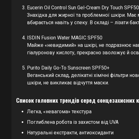
Eucerin Oil Control Sun Gel-Cream Dry Touch SPF5
Знахідка для жирної та проблемної шкіри. Має 
вбирається навіть у спеку. В складі – лізати ба
ISDIN Fusion Water MAGIC SPF50
Майже «невидимий» на шкірі, не подразнює нав
гіалуронову кислоту, прекрасно зволожує й осв
Purito Daily Go-To Sunscreen SPF50+
Веганський склад, делікатні хімічні фільтри нов
шкіри, не викликає відчуття маски.
Список головних трендів серед сонцезахисних кр
Легка, «невагома» текстура
Поглиблена робота із захистом від UVA
Натуральні екстракти, антиоксиданти