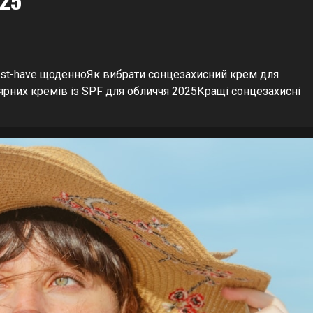
ust-have щоденноЯк вибрати сонцезахисний крем для
лярних кремів із SPF для обличчя 2025Кращі сонцезахисні