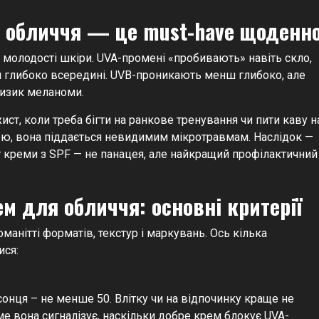
 обличчя — це must-have щоденн
 молодості шкіри. UVA-промені «пробивають» навіть скло,
я глибоко всередині. UVB-проникають менш глибоко, але
ризик меланоми.
хист, коли треба бігти на ранкове тренування чи пити каву н
ивою, вона піддається невидимим мікротравмам. Наслідок —
тут креми з SPF — не панацея, але найкращий профілактичний
м для обличчя: основні критерії
манітті форматів, текстур і маркувань. Ось кілька
ися:
 сонця – не менше 50. Влітку чи на відпочинку краще не
ме вона сигналізує, наскільки добре крем блокує UVA-