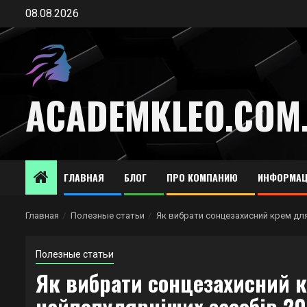
Перейти
08.08.2026
к
содержимому
ACADEMKLEO.COM
ГЛАВНАЯ
БЛОГ
ПРО КОМПАНИЮ
ИНФОРМАЦ
Главная
Полезные статьи
Як вибрати сонцезахисний крем для
Полезные статьи
Як вибрати сонцезахисний 
найпопулярніших засобів 2