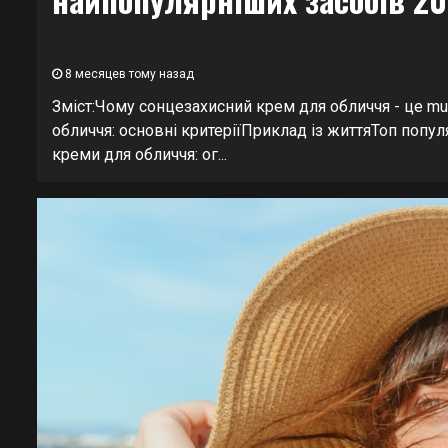
8 месяцев тому назад
Зміст:Чому сонцезахисний крем для обличчя - це m
обличчя: основні критеріїПриклад із життяТоп попу
креми для обличчя: ог...