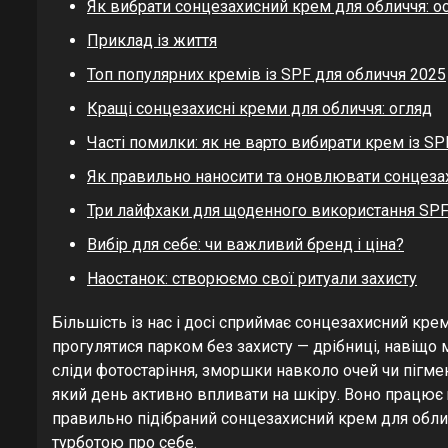
Як вибрати сонцезахисний крем для обличчя: ос
Приклад із життя
Топ популярних кремів із SPF для обличчя 2025
Кращі сонцезахисні креми для обличчя: огляд
Часті помилки: як не варто вибирати крем із SP
Як правильно наносити та оновлювати сонцеза
Три лайфхаки для щоденного використання SP
Вибір для себе: чи важливий бренд і ціна?
Наостанок: створюємо свої ритуали захисту
Більшість із нас і досі сприймає сонцезахисний крем
прогулятися парком без захисту — дрібниці, навіщо 
сліди фотостаріння, зморшки навколо очей чи пігмент
який день активно впливати на шкіру. Воно працює 
правильно підібраний сонцезахисний крем для облич
турботою про себе.