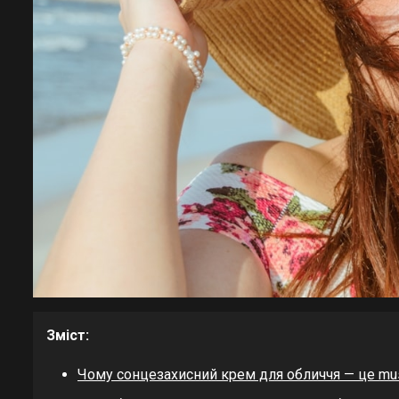
Зміст:
Чому сонцезахисний крем для обличчя — це mu