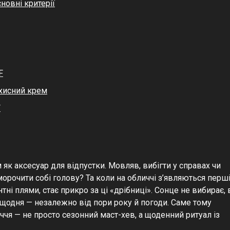
новні критерії
F
хисний крем
F
 як аксесуар для відпустки. Мовляв, вибігти у справах чи
морочити собі голову? Та коли на обличчі з’являються перш
ні плями, стає прикро за ці «дрібниці». Сонце не вибирає, 
щодня — незалежно від пори року й погоди. Саме тому
чя — не просто сезонний маст-хев, а щоденний ритуал із