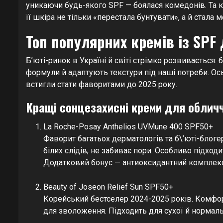
уникаючи будь-якого SPF — боялася комедонів. Та к
її шкіра не тільки «перестала бунтувати», а й стала
Топ популярних кремів із SPF
Б’юті-ринок в Україні й світі стрімко розвивається
формули й адаптують текстури під наші потреби. Ось
встигли стати фаворитами до 2025 року.
Кращі сонцезахисні креми для облич
La Roche-Posay Anthelios UVMune 400 SPF50+
Фаворит багатьох дерматологів та б\’юті-блоге
білих слідів, не забиває пори. Особливо підхо
Додатковий бонус — антиоксидантний комплекс
Beauty of Joseon Relief Sun SPF50+
Корейський бестселер 2024-2025 років. Комфорт
для зволоження. Підходить для сухої й нормаль