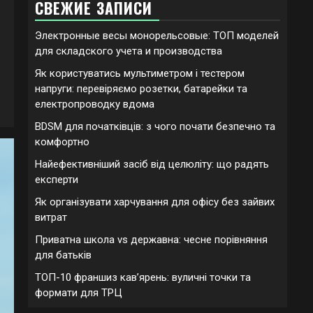
СВЕЖИЕ ЗАПИСИ
Электронные весы монорельсовые: ТОП моделей
для складского учета и производства
Як користуватись мультиметром і тестером
напруги: перевіряємо розетки, батарейки та
електропроводку вдома
BDSM для початківців: з чого почати безпечно та
комфортно
Найефективніший засіб від целюліту: що радять
експерти
Як організувати харчування для офісу без зайвих
витрат
Приватна школа vs державна: чесне порівняння
для батьків
ТОП-10 франшиз кавʼярень: вуличні точки та
формати для ТРЦ