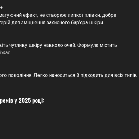
0+
матуючий ефект, не створює липкої плівки, добре
ктерій для зміцнення захисного бар’єра шкіри.
іть чутливу шкіру навколо очей. Формула містить
іжає.
ого покоління. Легко наноситься й підходить для всіх типів
емів у 2025 році: