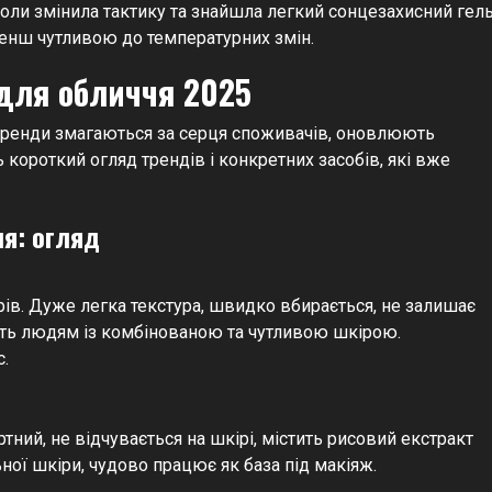
оли змінила тактику та знайшла легкий сонцезахисний гель
 менш чутливою до температурних змін.
 для обличчя 2025
: бренди змагаються за серця споживачів, оновлюють
 короткий огляд трендів і конкретних засобів, які вже
чя: огляд
рів. Дуже легка текстура, швидко вбирається, не залишає
дить людям із комбінованою та чутливою шкірою.
.
ний, не відчувається на шкірі, містить рисовий екстракт
ної шкіри, чудово працює як база під макіяж.