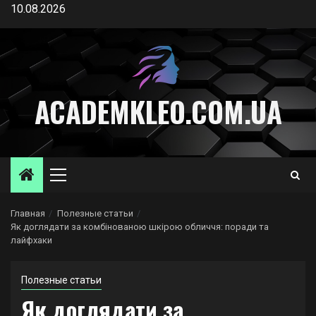
Перейти
10.08.2026
к
содержимому
ACADEMKLEO.COM.UA
Основное
меню
Главная
Полезные статьи
Як доглядати за комбінованою шкірою обличчя: поради та
лайфхаки
Полезные статьи
Як доглядати за