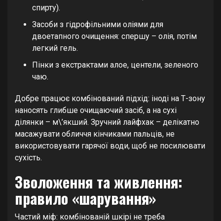
спирту).
Засоби з гідрофільними оліями для
двоетапного очищення: спершу – олія, потім
легкий гель.
Пінки з екстрактами алое, центели, зеленого
чаю.
Добре працює комбінований підхід: іноді на Т-зону
наносять глибше очищаючий засіб, а на сухі
ділянки – м\’якший. Зручний лайфхак – делікатно
масажувати обличчя кінчиками пальців, не
використовувати гарячої води, щоб не посилювати
сухість.
Зволоження та живлення:
правило «шарування»
Частий міф: комбінованій шкірі не треба