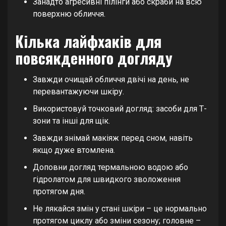
Занадто агресивні пілінги або скраби на всю
поверхню обличчя.
Кілька лайфхаків для
повсякденного догляду
Завжди очищай обличчя двічі на день, не
перевантажуючи шкіру.
Використовуй точковий догляд: засоби для Т-
зони та інші для щік.
Завжди знімай макіяж перед сном, навіть
якщо дуже втомлена.
Доповни догляд термальною водою або
гідролатом для швидкого зволоження
протягом дня.
Не лякайся змін у стані шкіри – це нормально
протягом циклу або зміни сезону; головне –