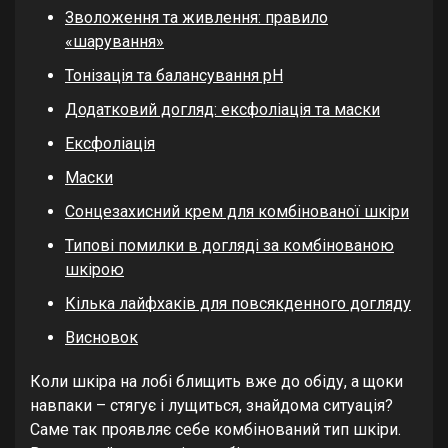
Зволоження та живлення: правило
«шарування»
Тонізація та балансування pH
Додатковий догляд: ексфоліація та маски
Ексфоліація
Маски
Сонцезахисний крем для комбінованої шкіри
Типові помилки в догляді за комбінованою
шкірою
Кілька лайфхаків для повсякденного догляду
Висновок
Коли шкіра на лобі блищить вже до обіду, а щоки
навпаки – стягує і лущиться, знайдома ситуація?
Саме так проявляє себе комбінований тип шкіри.