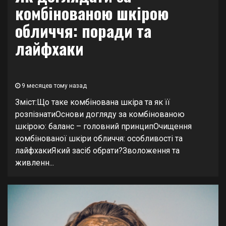
комбінованою шкірою
обличчя: поради та
лайфхаки
9 месяцев тому назад
Зміст:Що таке комбінована шкіра та як її
розпізнатиОснови догляду за комбінованою
шкірою: баланс – головний принципОчищення
комбінованої шкіри обличчя: особливості та
лайфхакиЯкий засіб обрати?Зволоження та
живленн...