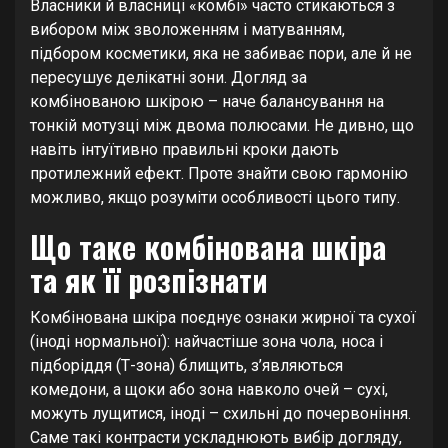
Власники й власниці «комбі» часто стикаються з
вибором між зволоженням і матуванням,
підбором косметики, яка не забиває пори, але й не
пересушує делікатні зони. Догляд за
комбінованою шкірою – наче балансування на
тонкій мотузці між двома полюсами. Не дивно, що
навіть інтуїтивно правильні кроки дають
протилежний ефект. Проте знайти свою гармонію
можливо, якщо розуміти особливості цього типу.
Що таке комбінована шкіра
та як її розпізнати
Комбінована шкіра поєднує ознаки жирної та сухої
(іноді нормальної): найчастіше зона чола, носа і
підборіддя (Т-зона) блищить, з’являються
комедони, а щоки або зона навколо очей – сухі,
можуть лущитися, іноді – схильні до почервоніння.
Саме такі контрасти ускладнюють вибір догляду,