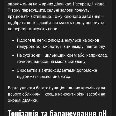
зволоження на жирних ділянках. Насправді, якщо
Т-зону пересушити, сальні залози почнуть
працювати активніше. Тому ключове завдання –
підібрати легкі засоби, які мають водну основу та
не перевантажують пори.
Гідрогелі, легкі флюїди, емульсії на основі
гіалуронової кислоти, ніацинаміду, пантенолу.
На сухі зони – щільніший крем або, наприклад,
точкове нанесення масла сквалану.
Сироватка з антиоксидантами допоможе
підтримати захисний бар’єр.
Варто уникати багатофункціональних кремів «для
всього обличчя» – краще наносити різні засоби на
окремі ділянки.
Тонізація та балансування pH