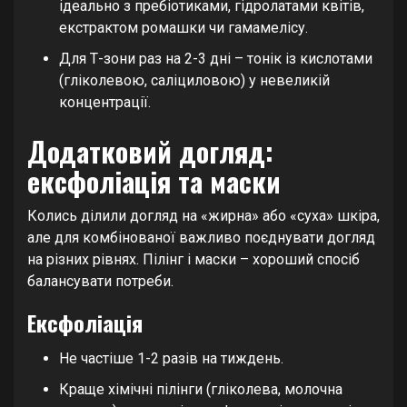
ідеально з пребіотиками, гідролатами квітів,
екстрактом ромашки чи гамамелісу.
Для Т-зони раз на 2-3 дні – тонік із кислотами
(гліколевою, саліциловою) у невеликій
концентрації.
Додатковий догляд:
ексфоліація та маски
Колись ділили догляд на «жирна» або «суха» шкіра,
але для комбінованої важливо поєднувати догляд
на різних рівнях. Пілінг і маски – хороший спосіб
балансувати потреби.
Ексфоліація
Не частіше 1-2 разів на тиждень.
Краще хімічні пілінги (гліколева, молочна