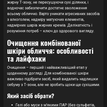
жирну Т-зону, не пересушуючи сухі ділянки, і
водночас забезпечити достатнє зволоження
всьому обличчю. Варто уникати агресивних засобів
з алкоголем, надміру матуючих елементів,
надмірних шарів жирних кремів. Делікатність і
розуміння потреб – ключ до здорового вигляду.
Очищення комбінованої
шкіри обличчя: особливості
та лайфхаки
Очищення – перший і найважливіший етап у
щоденному догляді. Для комбінованої шкіри
важливо підібрати засіб, який видалить надлишки
себуму з Т-зони, але не зробить щоки ще сухішими.
Який засіб обрати?
Гелі або муси з м’якими ПАР (без сульфатів,