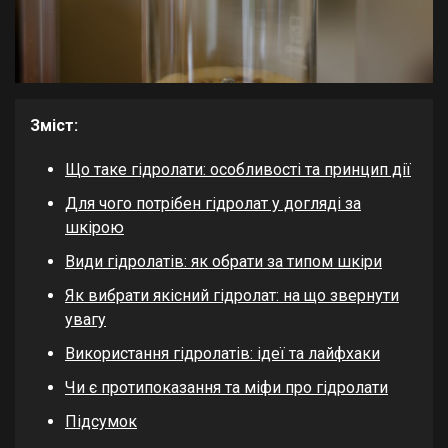
Зміст:
Що таке гідролати: особливості та принцип дії
Для чого потрібен гідролат у догляді за
шкірою
Види гідролатів: як обрати за типом шкіри
Як вибрати якісний гідролат: на що звернути
увагу
Використання гідролатів: ідеї та лайфхаки
Чи є протипоказання та міфи про гідролати
Підсумок