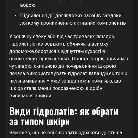
водою
Підсилення дії доглядових засобів завдяки
легкому проникненню активних компонентів
У сонячну спеку або під час тривалих поїздок
гідролат легко освіжить обличчя, а взимку
допоможе боротися з відчуттям сухості в
опалюваних приміщеннях. Проста історія: дівчина з
чутливою, схильною до почервоніння шкірою
почала використовувати гідролат лаванди як тонік
після вмивання – уже за два тижні помітила, що
шкіра стала менш подразненою, а дрібні
висипання зникли.
Види гідролатів: як обрати
за типом шкіри
Важливо, що не всі гідролати однаково діють на