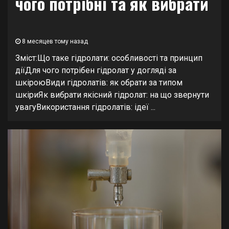
чого потрібні та як вибрати
8 месяцев тому назад
Зміст:Що таке гідролати: особливості та принцип
діїДля чого потрібен гідролат у догляді за
шкіроюВиди гідролатів: як обрати за типом
шкіриЯк вибрати якісний гідролат: на що звернути
увагуВикористання гідролатів: ідеї ...