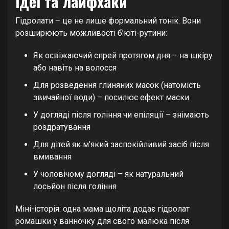
ідеї та лайфхаки
Гідролати – це не лише формальний тонік. Вони
розширюють можливості б’юті-рутини:
Як освіжаючий спрей протягом дня – на шкіру
або навіть на волосся
Для розведення глиняних масок (натомість
звичайної води) – посилює ефект маски
У догляді після гоління чи епіляції – знімають
роздратування
Для дітей як м’який заспокійливий засіб після
вмивання
У чоловічому догляді – як натуральний
лосьйон після гоління
Міні-історія: одна мама щоліта додає гідролат
ромашки у ванночку для свого малюка після