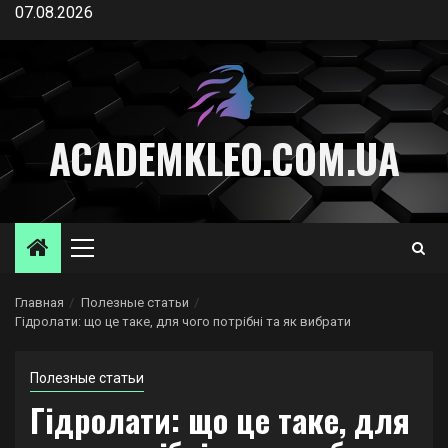
Перейти
07.08.2026
к
содержимому
ACADEMKLEO.COM.UA
Основное
меню
Главная
Полезные статьи
Гідролати: що це таке, для чого потрібні та як вибрати
Полезные статьи
Гідролати: що це таке, для