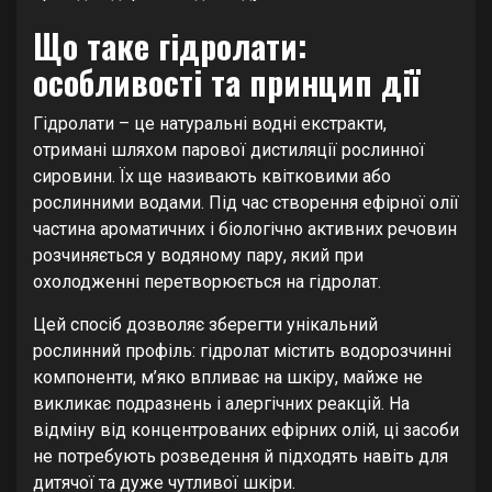
Що таке гідролати:
особливості та принцип дії
Гідролати – це натуральні водні екстракти,
отримані шляхом парової дистиляції рослинної
сировини. Їх ще називають квітковими або
рослинними водами. Під час створення ефірної олії
частина ароматичних і біологічно активних речовин
розчиняється у водяному пару, який при
охолодженні перетворюється на гідролат.
Цей спосіб дозволяє зберегти унікальний
рослинний профіль: гідролат містить водорозчинні
компоненти, м’яко впливає на шкіру, майже не
викликає подразнень і алергічних реакцій. На
відміну від концентрованих ефірних олій, ці засоби
не потребують розведення й підходять навіть для
дитячої та дуже чутливої шкіри.