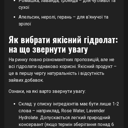
Ромашка, лаванда, троянда – для чутливої та
сухої
Апельсин, неролі, герань – для в’янучої та
зрілої
Як вибрати якісний гідролат:
на що звернути увагу
На ринку повно різноманітних пропозицій, але не
всі гідролати однаково корисні. Якісний продукт –
це в першу чергу натуральність і відсутність
зайвих добавок.
Ознаки, на які варто звернути увагу:
Склад: у списку інгредієнтів має бути лише 1-2
слова – наприклад, Rose Water, Lavender
Hydrolate. Допускається легкий природний
консервант (якщо термін зберігання понад 6