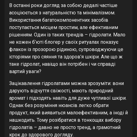
В останні роки догляд за собою дедалі частіше
асоціюється з натуральністю та мінімалізмом.
Використання багатокомпонентних засобів
поступається місцем простим, але ефективним
рішенням. Один із таких трендів – гідролати. Мало
не кожен б’юті блогер у своїх ритуалах показує
флакон із прозорою рідиною, супроводжуючи це
історіями про сяяння та здоров’я шкіри. Але що ж
таке гідролат, навіщо він потрібен і чи справді
вартий уваги?
Зацікавлення гідролатами можна зрозуміти: вони
дарують відчуття свіжості, мають природний
аромат і підходять навіть для дуже чутливої шкіри.
Однак без розуміння нюансів легко обрати
продукт, який виявиться малоефективним, а іноді й
нашкодить. Тому розібратися в тонкощах вибору
гідролатів – давно не просто тренд, а грамотний
крок до здорового догляду.