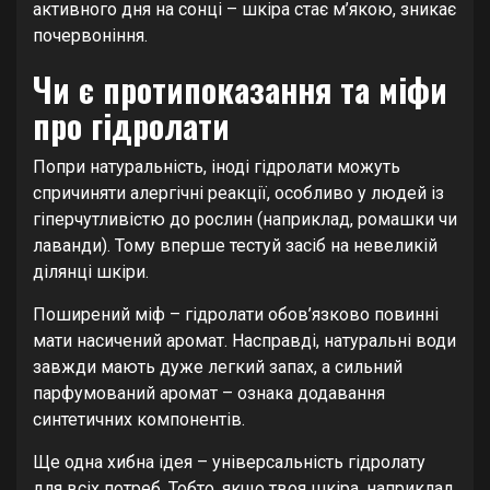
активного дня на сонці – шкіра стає м’якою, зникає
почервоніння.
Чи є протипоказання та міфи
про гідролати
Попри натуральність, іноді гідролати можуть
спричиняти алергічні реакції, особливо у людей із
гіперчутливістю до рослин (наприклад, ромашки чи
лаванди). Тому вперше тестуй засіб на невеликій
ділянці шкіри.
Поширений міф – гідролати обов’язково повинні
мати насичений аромат. Насправді, натуральні води
завжди мають дуже легкий запах, а сильний
парфумований аромат – ознака додавання
синтетичних компонентів.
Ще одна хибна ідея – універсальність гідролату
для всіх потреб. Тобто, якщо твоя шкіра, наприклад,