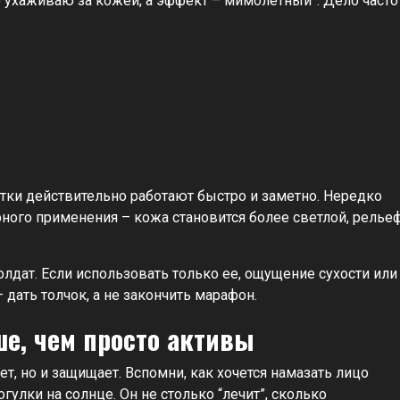
о ухаживаю за кожей, а эффект – мимолетный”. Дело часто
ки действительно работают быстро и заметно. Нередко
ного применения – кожа становится более светлой, релье
олдат. Если использовать только ее, ощущение сухости или
 дать толчок, а не закончить марафон.
ше, чем просто активы
ет, но и защищает. Вспомни, как хочется намазать лицо
улки на солнце. Он не столько “лечит”, сколько