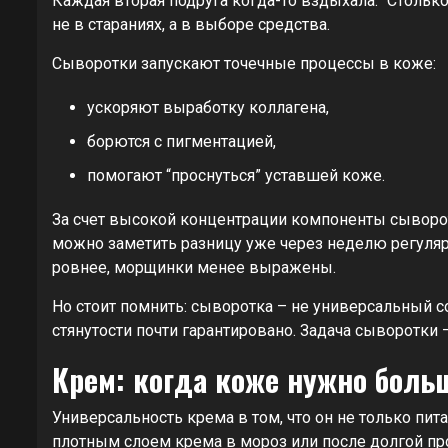
Каждая вторая подруга когда-то вздыхала: “Стольк
не в стараниях, а в выборе средства.
Сыворотки запускают точечные процессы в коже:
ускоряют выработку коллагена,
борются с пигментацией,
помогают “проснуться” уставшей коже.
За счет высокой концентрации компоненты сыворот
можно заметить разницу уже через неделю регуляр
ровнее, морщинки менее выражены.
Но стоит помнить: сыворотка – не универсальный с
стянутости почти гарантировано. Задача сыворотки –
Крем: когда коже нужно боль
Универсальность крема в том, что он не только пита
плотным слоем крема в мороз или после долгой прог