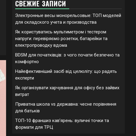
СВЕЖИЕ ЗАПИСИ
Электронные весы монорельсовые: ТОП моделей
для складского учета и производства
Як користуватись мультиметром і тестером
напруги: перевіряємо розетки, батарейки та
електропроводку вдома
BDSM для початківців: з чого почати безпечно та
комфортно
Найефективніший засіб від целюліту: що радять
експерти
Як організувати харчування для офісу без зайвих
витрат
Приватна школа vs державна: чесне порівняння
для батьків
ТОП-10 франшиз кавʼярень: вуличні точки та
формати для ТРЦ