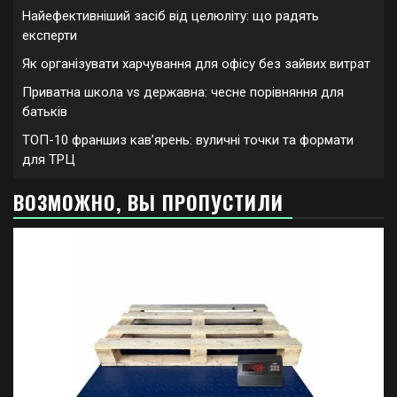
Найефективніший засіб від целюліту: що радять
експерти
Як організувати харчування для офісу без зайвих витрат
Приватна школа vs державна: чесне порівняння для
батьків
ТОП-10 франшиз кавʼярень: вуличні точки та формати
для ТРЦ
ВОЗМОЖНО, ВЫ ПРОПУСТИЛИ