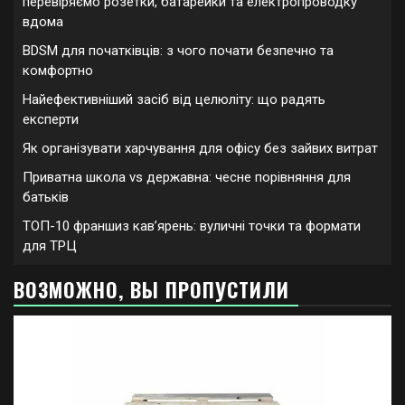
перевіряємо розетки, батарейки та електропроводку
вдома
BDSM для початківців: з чого почати безпечно та
комфортно
Найефективніший засіб від целюліту: що радять
експерти
Як організувати харчування для офісу без зайвих витрат
Приватна школа vs державна: чесне порівняння для
батьків
ТОП-10 франшиз кавʼярень: вуличні точки та формати
для ТРЦ
ВОЗМОЖНО, ВЫ ПРОПУСТИЛИ