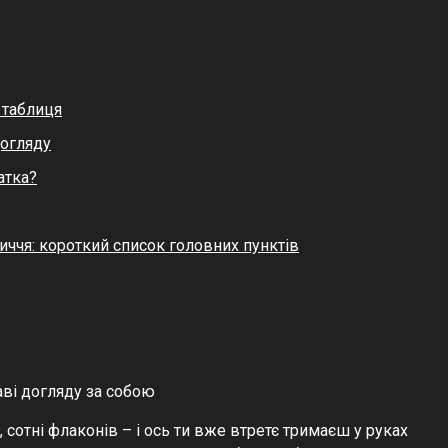
 таблиця
догляду
атка?
иччя: короткий список головних пунктів
аві догляду за собою
 сотні флаконів – і ось ти вже втретє тримаєш у руках