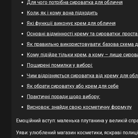
Для чого потрібна сироватка для обличчя
Коли, як і кому вона підходить
Які функції виконує крем для обличчя
Основні відмінності крему та сироватки: проста
Як правильно використовувати: базова схема 
Кому підійде тільки крем, а кому – лише сиров
Поширені помилки у виборі:
Чим відрізняється сироватка від крему для обл
Як обрати сироватку або крем для себе
Практичні поради щодо вибору:
Висновок: знайди свою косметичну формулу
Емоційний вступ: маленька плутанина у великій спр
Уяви: улюблений магазин косметики, яскраві полиці,