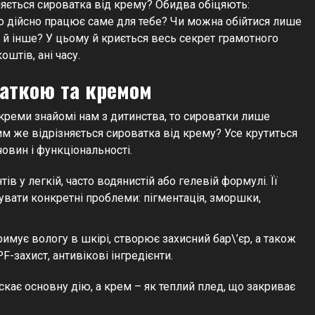
няється сироватка від крему? Обидва обіцяють:
 що дійсно працює саме для тебе? Чи можна обійтися лише
, й інше? У цьому й криється весь секрет грамотного
оштів, ані часу.
ваткою та кремом
 креми знайомі нам з дитинства, то сироватки лише
им же відрізняється сироватка від крему? Усе крутиться
човин і функціональності.
в у легкій, часто водянистій або гелевій формулі. Її
вати конкретні проблеми: пігментація, зморшки,
имує вологу в шкірі, створює захисний бар\’єр, а також
-захист, антивікові інгредієнти.
скає основну дію, а крем – як теплий плед, що закриває