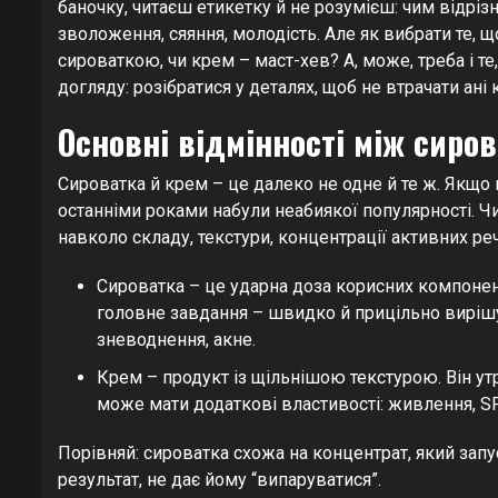
баночку, читаєш етикетку й не розумієш: чим відріз
зволоження, сяяння, молодість. Але як вибрати те,
сироваткою, чи крем – маст-хев? А, може, треба і те
догляду: розібратися у деталях, щоб не втрачати ані к
Основні відмінності між сиро
Сироватка й крем – це далеко не одне й те ж. Якщо
останніми роками набули неабиякої популярності. Ч
навколо складу, текстури, концентрації активних ре
Сироватка – це ударна доза корисних компоненті
головне завдання – швидко й прицільно вирішу
зневоднення, акне.
Крем – продукт із щільнішою текстурою. Він утр
може мати додаткові властивості: живлення, SPF
Порівняй: сироватка схожа на концентрат, який запу
результат, не дає йому “випаруватися”.