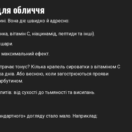
для обличчя
ині. Вона діє швидко й адресно:
а, вітамін С, ніацинамід, пептиди та інші).
 шари.
и максимальний ефект.
втрачає тонус? Кілька крапель сироватки з вітаміном С
а днів. Або весною, коли загострюються прояви
 арбутином.
тів: від сухості до тьмяності та висипань.
андартного» догляду стало мало. Наприклад: