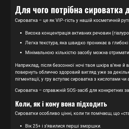
Для чого потрібна сироватка 
Сироватка – це як VIP-гість у нашій косметичній рут
Висока концентрація активних речовин (гіалуронк
Легка текстура, яка швидко проникає в глибокі
Мінімальною кількістю засобу можна отримат
Наприклад, після безсонної ночі твоя шкіра в’яне й 
повернуть обличчю здоровий вигляд уже за декільк
пігментації, у гру вступає сироватка з кислотами чи
Сироватка – справжній SOS-засіб для конкретних запи
Коли, як і кому вона підходить
Сироватки особливо цінні, коли ти помічаєш, що «ст
Вік 25+ і з’явилися перші зморшки.