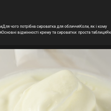
мДля чого потрібна сироватка для обличчяКоли, як і кому
яОсновні відмінності крему та сироватки: проста таблицяЯк