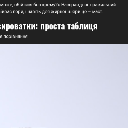
 може, обійтися без крему?» Насправді ні: правильний
иває пори, і навіть для жирної шкіри це – маст.
сироватки: проста таблиця
я порівняння: