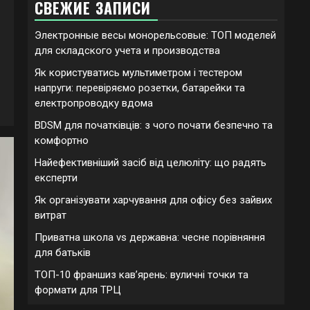
СВЕЖИЕ ЗАПИСИ
Электронные весы монорельсовые: ТОП моделей
для складского учета и производства
Як користуватись мультиметром і тестером
напруги: перевіряємо розетки, батарейки та
електропроводку вдома
BDSM для початківців: з чого почати безпечно та
комфортно
Найефективніший засіб від целюліту: що радять
експерти
Як організувати харчування для офісу без зайвих
витрат
Приватна школа vs державна: чесне порівняння
для батьків
ТОП-10 франшиз кавʼярень: вуличні точки та
формати для ТРЦ