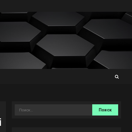
Найти:
і