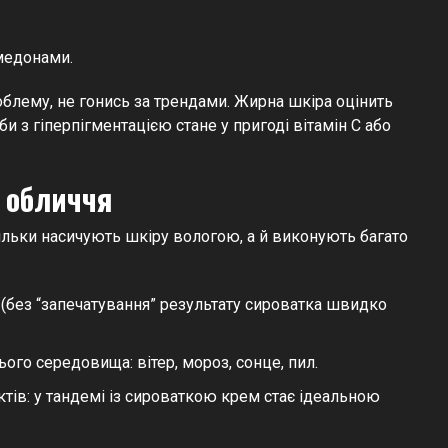
медонами.
облему, не гонись за трендами. Жирна шкіра оцінить
би з гіперпігментацією стане у пригоді вітамін С або
 обличчя
тільки насичують шкіру вологою, а й виконують багато
(без “запечатування” результату сироватка швидко
го середовища: вітер, мороз, сонце, пил.
ів: у тандемі із сироваткою крем стає ідеальною