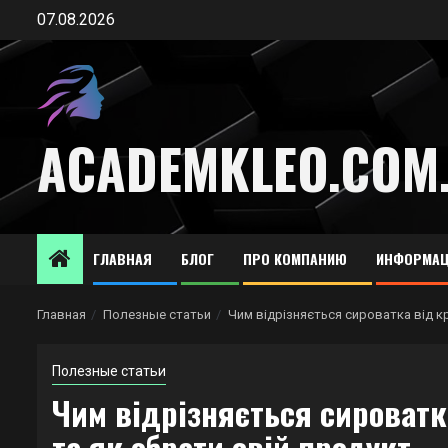
Перейти
07.08.2026
к
содержимому
ACADEMKLEO.COM
ГЛАВНАЯ
БЛОГ
ПРО КОМПАНИЮ
ИНФОРМАЦ
Главная
Полезные статьи
Чим відрізняється сироватка від кр
Полезные статьи
Чим відрізняється сироватка
та як обрати свій продукт