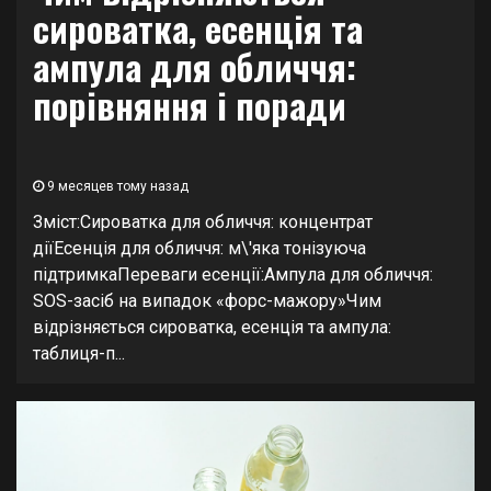
сироватка, есенція та
ампула для обличчя:
порівняння і поради
9 месяцев тому назад
Зміст:Сироватка для обличчя: концентрат
діїЕсенція для обличчя: м\'яка тонізуюча
підтримкаПереваги есенції:Ампула для обличчя:
SOS-засіб на випадок «форс-мажору»Чим
відрізняється сироватка, есенція та ампула:
таблиця-п...