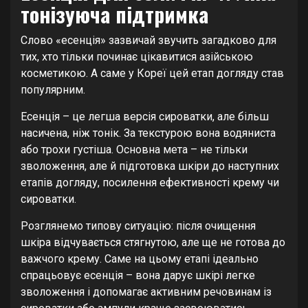
тонізуюча підтримка
Слово «есенція» зазвичай звучить загадково для
тих, хто тільки починає цікавитися азійською
косметикою. А саме у Кореї цей етап догляду став
популярним.
Есенція – це легша версія сироватки, але більш
насичена, ніж тонік. За текстурою вона водяниста
або трохи густіша. Основна мета – не тільки
зволоження, але й підготовка шкіри до наступних
етапів догляду, посилення ефективності крему чи
сироватки.
Розглянемо типову ситуацію: після очищення
шкіра відчувається стягнутою, але ще не готова до
важчого крему. Саме на цьому етапі ідеально
спрацьовує есенція – вона дарує шкірі легке
зволоження і допомагає активним речовинам із