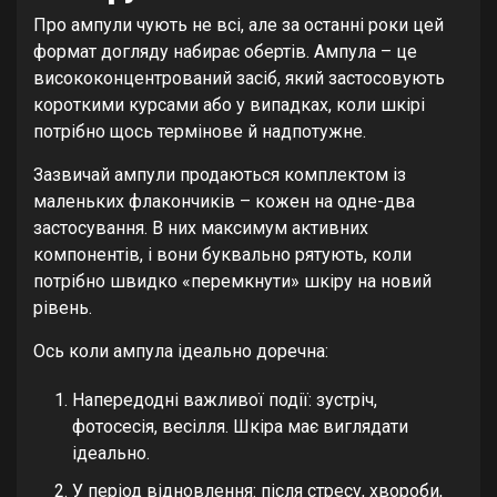
Про ампули чують не всі, але за останні роки цей
формат догляду набирає обертів. Ампула – це
висококонцентрований засіб, який застосовують
короткими курсами або у випадках, коли шкірі
потрібно щось термінове й надпотужне.
Зазвичай ампули продаються комплектом із
маленьких флакончиків – кожен на одне-два
застосування. В них максимум активних
компонентів, і вони буквально рятують, коли
потрібно швидко «перемкнути» шкіру на новий
рівень.
Ось коли ампула ідеально доречна:
Напередодні важливої події: зустріч,
фотосесія, весілля. Шкіра має виглядати
ідеально.
У період відновлення: після стресу, хвороби,