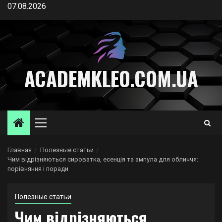
Перейти
07.08.2026
к
содержимому
ACADEMKLEO.COM.UA
Основное
меню
Главная
Полезные статьи
Чим відрізняються сироватка, есенція та ампула для обличчя:
порівняння і поради
Полезные статьи
Чим відрізняються