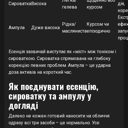
Легка/
Щоденно або
Сироватка
Висока
дія,
гелева
курсом
коре
Екст
Рідка/
Курсом чи
ефек
Ампула
Дуже висока
масляниста
епізодично
запу
проц
Есенція зазвичай виступає як «міст» між тоніком і
сироваткою. Сироватка спрямована на глибоку
корекцію певних проблем. Ампула – це ударна
доза активів на короткий час.
Як поєднувати есенцію,
сироватку та ампулу у
догляді
Далеко не кожен готовий наносити на обличчя
одразу всі три засоби – це нормально. Усе