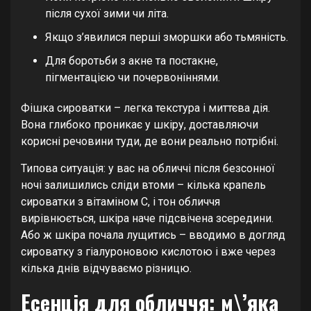
після сухої зими чи літа.
Якщо з’явилися перші зморшки або тьмяність.
Для боротьби з акне та постакне,
пігментацією чи почервоніннями.
Фішка сироватки – легка текстура і миттєва дія.
Вона глибоко проникає у шкіру, доставляючи
корисні речовини туди, де вони реально потрібні.
Типова ситуація: у вас на обличчі після безсонної
ночі залишились сліди втоми – кілька крапель
сироватки з вітаміном С, і тон обличчя
вирівнюється, шкіра наче підсвічена зсередини.
Або ж шкіра почала лущитись – вводимо в догляд
сироватку з гіалуроновою кислотою і вже через
кілька днів відчуваємо різницю.
Есенція для обличчя: м\’яка