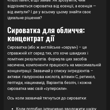
«must have», а що зайве. Як зрозуміти, чим
відрізняється сироватка від есенції, а есенція —
від ампули? І де у всьому цьому знайти своє
ідеальне рішення?
Сироватка для обличчя:
концентрат дії
Сироватка (або ж англійське «серум») – це
справжній хіт серед тих, хто хоче швидких і
помітних результатів. Формула цих засобів
насичена, компоненти працюють на максимальній
концентрації. Зазвичай у списку інгредієнтів –
активи: гіалуронова кислота, вітамін С, ретинол,
пептиди, ніацинамід. Варіантів безліч, і кожна
сироватка має свій «суперсили».
Ось коли зазвичай тягнуться до сироватки:
Коли потрібно інтенсивно зволожити шкіру