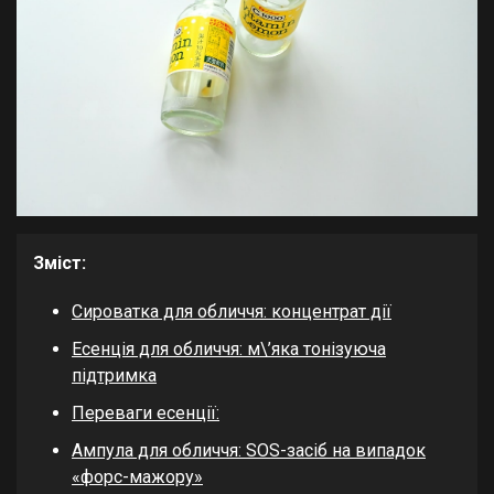
Зміст:
Сироватка для обличчя: концентрат дії
Есенція для обличчя: м\’яка тонізуюча
підтримка
Переваги есенції:
Ампула для обличчя: SOS-засіб на випадок
«форс-мажору»