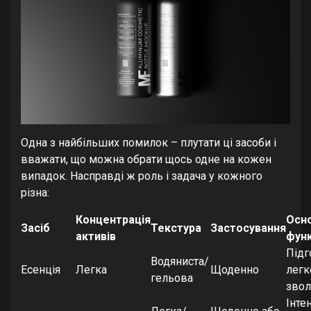
Одна з найбільших помилок – плутати ці засоби і
вважати, що можна обрати щось одне на кожен
випадок. Насправді ж роль і задача у кожного
різна:
Концентрація
Осн
Засіб
Текстура
Застосування
активів
функ
Підг
Водяниста/
Есенція
Легка
Щоденно
легк
гельова
зво
Інте