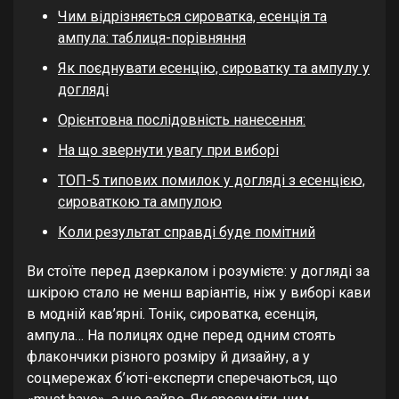
Чим відрізняється сироватка, есенція та
ампула: таблиця-порівняння
Як поєднувати есенцію, сироватку та ампулу у
догляді
Орієнтовна послідовність нанесення:
На що звернути увагу при виборі
ТОП-5 типових помилок у догляді з есенцією,
сироваткою та ампулою
Коли результат справді буде помітний
Ви стоїте перед дзеркалом і розумієте: у догляді за
шкірою стало не менш варіантів, ніж у виборі кави
в модній кав’ярні. Тонік, сироватка, есенція,
ампула… На полицях одне перед одним стоять
флакончики різного розміру й дизайну, а у
соцмережах б’юті-експерти сперечаються, що