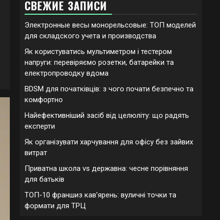
СВЕЖИЕ ЗАПИСИ
Электронные весы монорельсовые: ТОП моделей
для складского учета и производства
Як користуватись мультиметром і тестером
напруги: перевіряємо розетки, батарейки та
електропроводку вдома
BDSM для початківців: з чого почати безпечно та
комфортно
Найефективніший засіб від целюліту: що радять
експерти
Як організувати харчування для офісу без зайвих
витрат
Приватна школа vs державна: чесне порівняння
для батьків
ТОП-10 франшиз кавʼярень: вуличні точки та
формати для ТРЦ