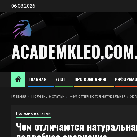
Перейти
06.08.2026
к
содержимому
ACADEMKLEO.COM
ГЛАВНАЯ
БЛОГ
ПРО КОМПАНИЮ
ИНФОРМАЦ
Главная
Полезные статьи
Чем отличаются натуральная и орг
Полезные статьи
Чем отличаются натуральная
подробное сравнение