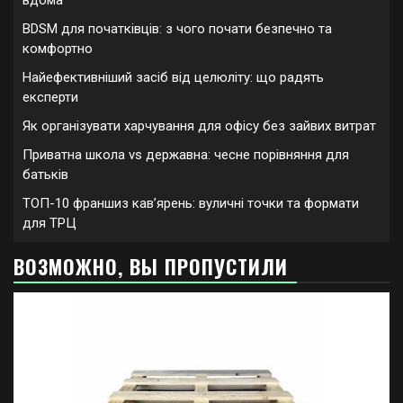
вдома
BDSM для початківців: з чого почати безпечно та
комфортно
Найефективніший засіб від целюліту: що радять
експерти
Як організувати харчування для офісу без зайвих витрат
Приватна школа vs державна: чесне порівняння для
батьків
ТОП-10 франшиз кавʼярень: вуличні точки та формати
для ТРЦ
ВОЗМОЖНО, ВЫ ПРОПУСТИЛИ