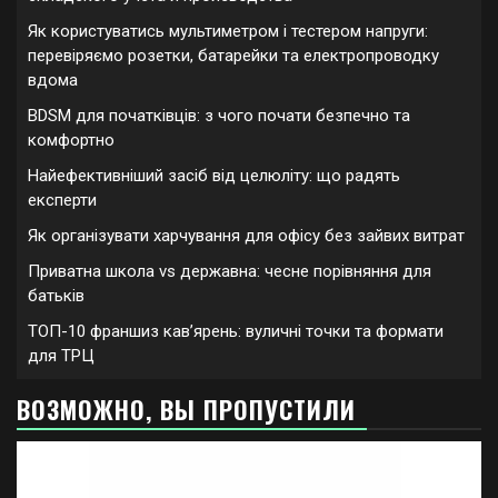
Як користуватись мультиметром і тестером напруги:
перевіряємо розетки, батарейки та електропроводку
вдома
BDSM для початківців: з чого почати безпечно та
комфортно
Найефективніший засіб від целюліту: що радять
експерти
Як організувати харчування для офісу без зайвих витрат
Приватна школа vs державна: чесне порівняння для
батьків
ТОП-10 франшиз кавʼярень: вуличні точки та формати
для ТРЦ
ВОЗМОЖНО, ВЫ ПРОПУСТИЛИ