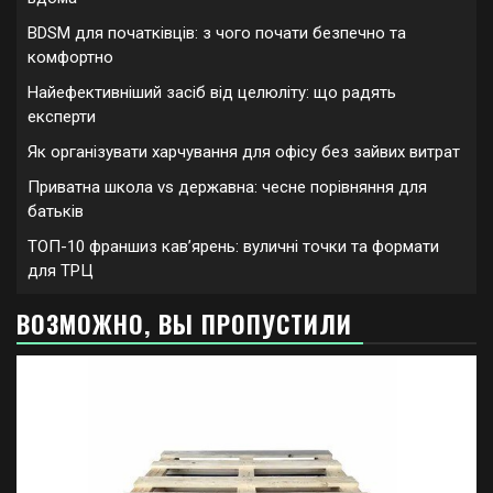
BDSM для початківців: з чого почати безпечно та
комфортно
Найефективніший засіб від целюліту: що радять
експерти
Як організувати харчування для офісу без зайвих витрат
Приватна школа vs державна: чесне порівняння для
батьків
ТОП-10 франшиз кавʼярень: вуличні точки та формати
для ТРЦ
ВОЗМОЖНО, ВЫ ПРОПУСТИЛИ