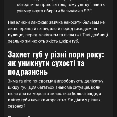
обгоріти не гірше за тіло, тому улітку і навіть
узимку варто обирати бальзами з SPF.
Невеликий лайфхак: звичка наносити бальзам не
лише вранці й на ніч, але й перед виходом на
вулицю, перед макіяжем та після їжі. Такі дрібниці
реально змінюють якість шкіри губ.
Захист губ у різні пори року:
як уникнути сухості та
подразнень
Зима та літо по-своєму випробовують делікатну
шкіру губ. Для багатьох знайома ситуація, коли
після дня на морозі з’являються болючі заїди, а
влітку губи наче «вигорають». Як діяти у різних
сезонах?