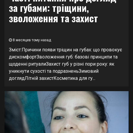
за губами: тріщини,
зволоження та захист
8 месяцев тому назад
Зміст:Причини появи тріщин на губах: що провокує
дискомфортЗволоження губ: базові принципи та
щоденні ритуалиЗахист губ у різні пори року: як
уникнути сухості та подразненьЗимовий
доглядЛітній захистКосметика для гу...