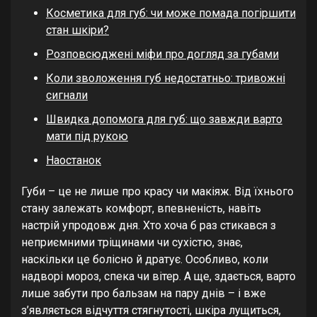
Косметика для губ: чи може помада погіршити
стан шкіри?
Розповсюджені міфи про догляд за губами
Коли зволоження губ недостатньо: тривожні
сигнали
Швидка допомога для губ: що завжди варто
мати під рукою
Наостанок
Губи – це не лише про красу чи макіяж. Від їхнього
стану залежать комфорт, впевненість, навіть
настрій упродовж дня. Хто хоча б раз стикався з
неприємними тріщинами чи сухістю, знає,
наскільки це болісно й дратує. Особливо, коли
надворі мороз, спека чи вітер. А ще, здається, варто
лише забути про бальзам на пару днів – і вже
з’являється відчуття стягнутості, шкіра лущиться,