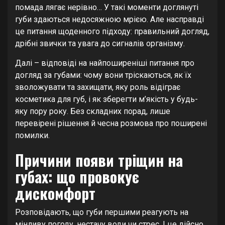
помада лягає нерівно… У такі моменти доглянуті
губи здаються недосяжною мрією. Але насправді
це питання щоденного підходу: правильний догляд,
дрібні звички та увага до сигналів організму.
Далі – відповіді на найпоширеніші питання про
догляд за губами: чому вони тріскаються, як їх
зволожувати та захищати, яку роль відіграє
косметика для губ, і як зберегти м’якість у будь-
яку пору року. Без складних порад, лише
перевірені рішення й чесна розмова про поширені
помилки.
Причини появи тріщин на
губах: що провокує
дискомфорт
Розповідають, що губи першими реагують на
мінливу погоду, нестачу води чи стрес. І це дійсно