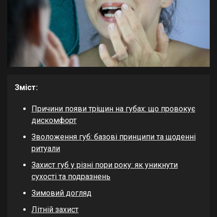
Зміст:
Причини появи тріщин на губах: що провокує
дискомфорт
Зволоження губ: базові принципи та щоденні
ритуали
Захист губ у різні пори року: як уникнути
сухості та подразнень
Зимовий догляд
Літній захист