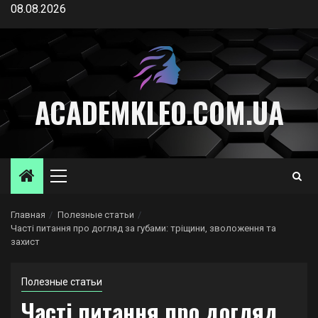
Перейти
08.08.2026
к
содержимому
ACADEMKLEO.COM.UA
Основное
меню
Главная
Полезные статьи
Часті питання про догляд за губами: тріщини, зволоження та
захист
Полезные статьи
Часті питання про догляд