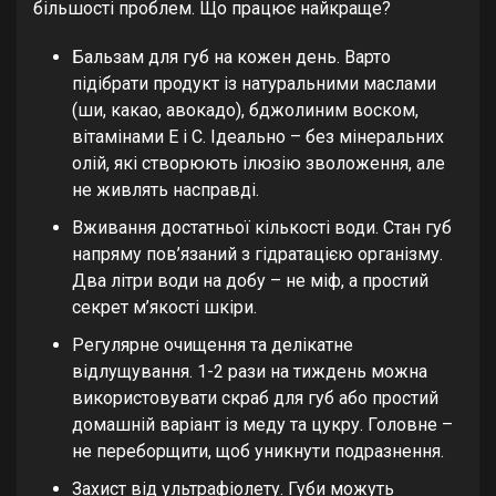
більшості проблем. Що працює найкраще?
Бальзам для губ на кожен день. Варто
підібрати продукт із натуральними маслами
(ши, какао, авокадо), бджолиним воском,
вітамінами E і C. Ідеально – без мінеральних
олій, які створюють ілюзію зволоження, але
не живлять насправді.
Вживання достатньої кількості води. Стан губ
напряму пов’язаний з гідратацією організму.
Два літри води на добу – не міф, а простий
секрет м’якості шкіри.
Регулярне очищення та делікатне
відлущування. 1-2 рази на тиждень можна
використовувати скраб для губ або простий
домашній варіант із меду та цукру. Головне –
не переборщити, щоб уникнути подразнення.
Захист від ультрафіолету. Губи можуть