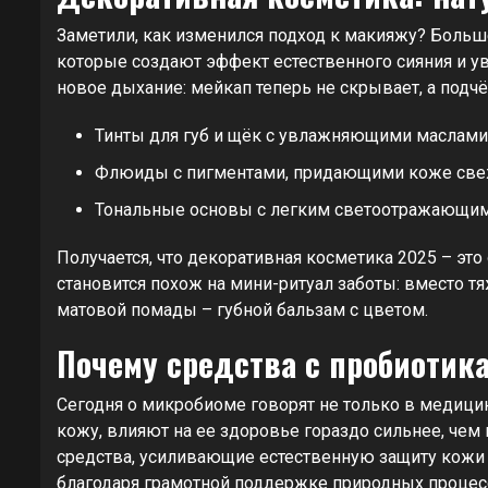
Заметили, как изменился подход к макияжу? Больше
которые создают эффект естественного сияния и ув
новое дыхание: мейкап теперь не скрывает, а под
Тинты для губ и щёк с увлажняющими маслами
Флюиды с пигментами, придающими коже све
Тональные основы с легким светоотражающим
Получается, что декоративная косметика 2025 – эт
становится похож на мини-ритуал заботы: вместо т
матовой помады – губной бальзам с цветом.
Почему средства с пробиотик
Сегодня о микробиоме говорят не только в медицин
кожу, влияют на ее здоровье гораздо сильнее, чем 
средства, усиливающие естественную защиту кожи 
благодаря грамотной поддержке природных процес