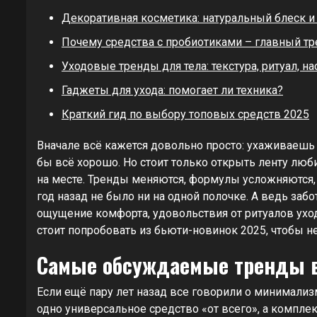
Декоративная косметика: натуральный блеск и
Почему средства с пробиотиками – главный тр
Уходовые тренды для тела: текстура, ритуал, н
Гаджеты для ухода: помогает ли техника?
Краткий гид по выбору топовых средств 2025
Вначале всё кажется довольно просто: ухаживаешь
бы всё хорошо. Но стоит только открыть ленту люб
на месте. Тренды меняются, формулы усложняются
год назад не было ни на одной полочке. А ведь забо
ощущение комфорта, удовольствия от ритуалов ухода
стоит попробовать из бьюти-новинок 2025, чтобы н
Самые обсуждаемые тренды в 
Если ещё пару лет назад все говорили о минимализ
одно универсальное средство «от всего», а комплек