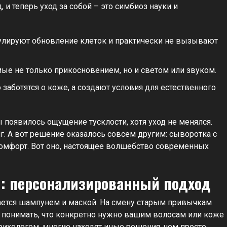
и теперь уход за собой – это симбиоз науки и
улируют обновление клеток и практически не вызывают
е не только прикосновением, но и светом или звуком.
заботятся о коже, а создают условия для естественного
 появилось ощущение тусклости, хотя уход не менялся.
г. А вот решение оказалось совсем другим: сыворотка с
омфорт. Вот оно, настоящее волшебство современных
и: персонализированный подход
вается шампунем и маской. На смену старым привычкам
но понимать, что конкретно нужно вашим волосам или коже
рихологом, многие находят иные решения, чем просто