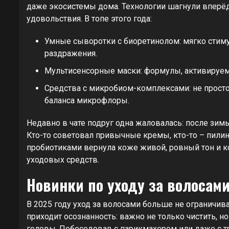
даже экосистемы дома. Технологии шагнули вперёд, 
удовольствия. В топе этого года:
Умные сыворотки с биоретинолом: мягко стим
раздражения.
Мультисенсорные маски: формулы, активируемы
Средства с микробиом-комплексами: не просто 
баланса микрофлоры.
Недавно в чате подруг одна жаловалась: после зимы
Кто-то советовал привычные кремы, кто-то – пилин
пробиотиками вернула коже живой, ровный тон и к
уходовых средств.
Новинки по уходу за волосам
В 2025 году уход за волосами больше не ограничи
приходит осознанность: важно не только чистить, 
головы. Побеседовав с парикмахером или даже с т