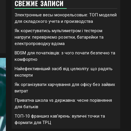
СВЕЖИЕ ЗАПИСИ
Электронные весы монорельсовые: ТОП моделей
для складского учета и производства
Як користуватись мультиметром і тестером
напруги: перевіряємо розетки, батарейки та
електропроводку вдома
BDSM для початківців: з чого почати безпечно та
комфортно
Найефективніший засіб від целюліту: що радять
експерти
Як організувати харчування для офісу без зайвих
витрат
Приватна школа vs державна: чесне порівняння
для батьків
ТОП-10 франшиз кавʼярень: вуличні точки та
формати для ТРЦ