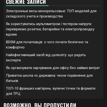
СВЕЖИЕ ЗАПИСИ
Электронные весы монорельсовые: ТОП моделей для
складского учета и производства
Як користуватись мультиметром і тестером напруги:
перевіряємо розетки, батарейки та електропроводку
вдома
BDSM для початківців: з чого почати безпечно та
комфортно
Найефективніший засіб від целюліту: що радять
експерти
Як організувати харчування для офісу без зайвих витрат
Приватна школа vs державна: чесне порівняння для
батьків
ТОП-10 франшиз кавʼярень: вуличні точки та формати
для ТРЦ
ВОЗМОЖНО, ВЫ ПРОПУСТИЛИ