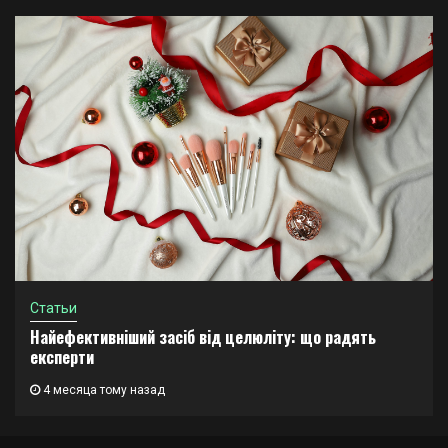
Статьи
Найефективніший засіб від целюліту: що радять
експерти
4 месяца тому назад