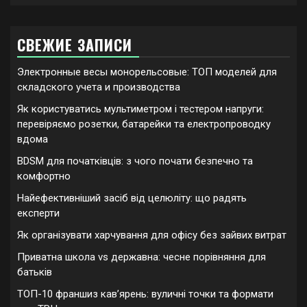
СВЕЖИЕ ЗАПИСИ
Электронные весы монорельсовые: ТОП моделей для
складского учета и производства
Як користуватись мультиметром і тестером напруги:
перевіряємо розетки, батарейки та електропроводку
вдома
BDSM для початківців: з чого почати безпечно та
комфортно
Найефективніший засіб від целюліту: що радять
експерти
Як організувати харчування для офісу без зайвих витрат
Приватна школа vs державна: чесне порівняння для
батьків
ТОП-10 франшиз кавʼярень: вуличні точки та формати