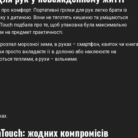
 про комфорт. Портативні грілки для рук легко брати із
янку з дитиною. Вони не тяготять кишеню та уміщаються
m Touch подбала про те, щоб упаковка була максимально
и на предмет практичності.
у розпал морозної зими, в руках – смартфон, квиток чи книга
 ви просто вкладаєте її в долоню або наклеюєте на
ься теплими, а рухи – вільними.
ах.
mTouch: жодних компромісів