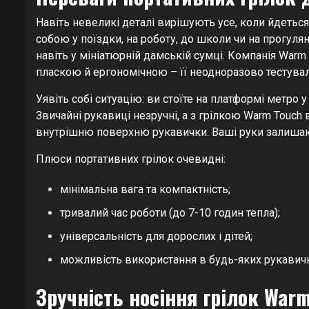
Навіть невеликі деталі вирішують усе, коли йдеться
собою у поїздки, на роботу, до школи чи на прогул
навіть у мініатюрній дамській сумці. Компанія War
пласкою й ергономічною – її неодноразово тестувал
Уявіть собі ситуацію: ви стоїте на платформі метро 
Звичайні рукавиці незручні, а з грілкою Warm Touch
внутрішню поверхню рукавички. Ваші руки залишают
Плюси портативних грілок очевидні:
мінімальна вага та компактність;
тривалий час роботи (до 7-10 годин тепла);
універсальність для дорослих і дітей;
можливість використання в будь-яких рукавичк
Зручність носіння грілок War