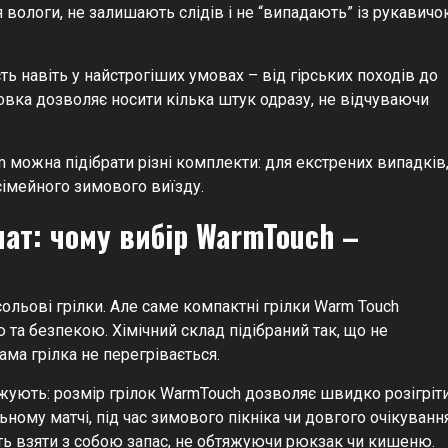
ся вологи, не залишають слідів і не “випадають” із рукавичо
ь навіть у найстрогіших умовах – від гірських походів до
овка дозволяє носити кілька штук одразу, не відчуваючи
m можна підібрати різні комплекти: для екстрених випадків
сімейного зимового виїзду.
ат: чому вибір WarmTouch –
 сольові грілки. Але саме компактні грілки Warm Touch
та безпекою. Хімічний склад підібраний так, що не
ама грілка не перегрівається.
джують: розмір грілок WarmTouch дозволяє швидко розігріт
ьному матчі, під час зимового пікніка чи довгого очікуванн
ть взяти з собою запас, не обтяжуючи рюкзак чи кишеню.