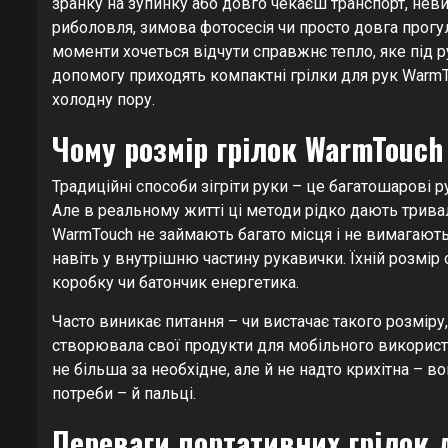
зранку на зупинку або довго чекаєш транспорт, нев
риболовля, зимова фотосесія чи просто довга прогул
моменти хочеться відчути справжнє тепло, яке під р
допомогу приходять компактні грілки для рук WarmTo
холодну пору.
Чому розмір грілок WarmTouch
Традиційні способи зігріти руки – це багатошарові р
Але в реальному житті ці методи рідко дають тривал
WarmTouch не займають багато місця і не вимагают
навіть у внутрішню частину рукавички. Їхній розмір 
коробку чи батончик енергетика.
Часто виникає питання – чи вистачає такого розмір
створювала свої продукти для мобільного використа
не більша за необхідне, але й не надто крихітна – в
потреби – й пальці.
Переваги портативних грілок 