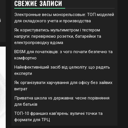
СВЕЖИЕ ЗАПИСИ
Электронные весы монорельсовые: ТОП моделей
і
для складского учета и производства
Як користуватись мультиметром і тестером
напруги: перевіряємо розетки, батарейки та
електропроводку вдома
BDSM для початківців: з чого почати безпечно та
комфортно
Найефективніший засіб від целюліту: що радять
експерти
Як організувати харчування для офісу без зайвих
витрат
Приватна школа vs державна: чесне порівняння
для батьків
ТОП-10 франшиз кавʼярень: вуличні точки та
формати для ТРЦ