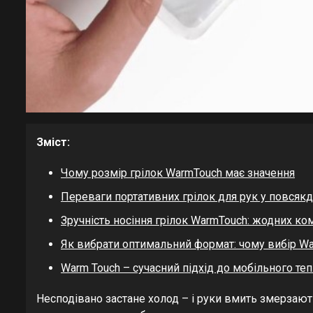
Зміст:
Чому розмір грілок WarmTouch має значення
Переваги портативних грілок для рук у повсяк
Зручність носіння грілок WarmTouch: жодних ко
Як вибрати оптимальний формат: чому вибір Wa
Warm Touch – сучасний підхід до мобільного те
Несподівано застане холод – і руки вмить змерзають 