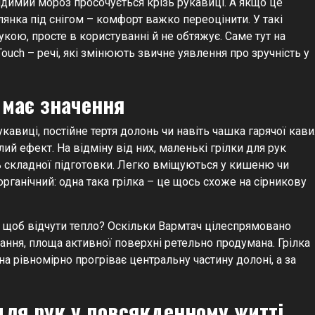
идимий мороз просочується крізь рукавиці. А якщо це
янка під снігом – комфорт важко переоцінити. У такі
укою, просте в користуванні й не обтяжує. Саме тут на
uch – речі, які змінюють звичне уявлення про зручність у
 має значення
укавиці, постійне тертя долонь чи навіть чашка гарячої кави
ий ефект. На відміну від них, маленькі грілки для рук
ь складної підготовки. Легко вміщуються у кишеню чи
органічний: одна така грілка – це щось схоже на сірникову
у, щоб відчути тепло? Оскільки Вармтач цілеспрямовано
ння, площа активної поверхні ретельно продумана. Грілка
она рівномірно прогріває центральну частину долоні, а за
для рук у повсякденному житті