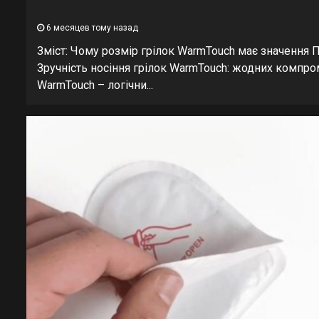
6 месяцев тому назад
Зміст: Чому розмір грілок WarmTouch має значення 
Зручність носіння грілок WarmTouch: жодних компро
WarmTouch – логічни...