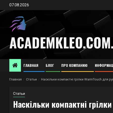
Перейти
07.08.2026
к
содержимому
ACADEMKLEO.COM
ГЛАВНАЯ
БЛОГ
ПРО КОМПАНИЮ
ИНФОРМАЦ
Главная
Статьи
Наскільки компактні грілки WarmTouch для ру
Статьи
Наскільки компактні грілки