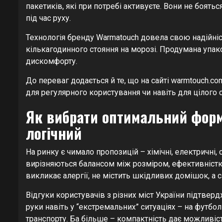
пакетиків, які при потребі активуєте. Вони не боять
під час руху.
Технологія бренду Warmatouch довела свою надійніст
кількагодинного стояння на морозі. Продумана упак
дискомфорту.
До переваг додається й те, що на сайті warmtouch.co
для регулярного користування чи навіть для цілого 
Як вибрати оптимальний форм
логічний
На ринку є чимало пропозицій – хімічні, електричні,
вирізняються балансом між розміром, ефективністю 
викликає алергії, не містить шкідливих домішок, а с
Відгуки користувачів з різних міст України підтвер
руки навіть у “екстремальних” ситуаціях – на футбол
транспорту. Ба більше – компактність дає можливіс