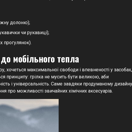
кожну долоню);
укавички чи рукавиці);
х прогулянок).
 до мобільного тепла
у, хочеться максимальної свободи і впевненості у засобах,
ся принципу: грілка не мусить бути великою, аби
ість і універсальність. Саме завдяки продуманому дизайн
ння про можливості звичайних хімічних аксесуарів.