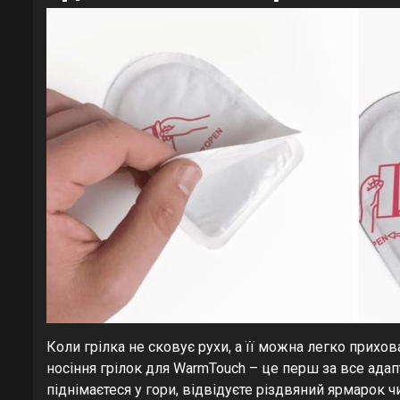
Коли грілка не сковує рухи, а її можна легко прихов
носіння грілок для WarmTouch – це перш за все ада
піднімаєтеся у гори, відвідуєте різдвяний ярмарок ч