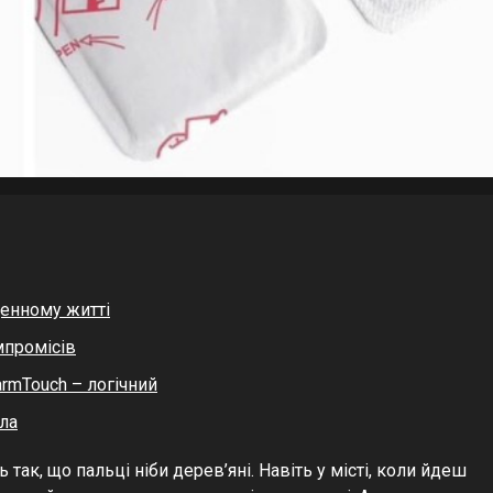
денному житті
мпромісів
rmTouch – логічний
пла
так, що пальці ніби дерев’яні. Навіть у місті, коли йдеш